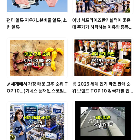
팬티 얼룩 지우기..분비물 얼룩, 소
어닝 서프라이즈란? 실적이 좋은
변 얼룩
데 주가가 하락하는 이유와 종목
분석법 [1/2]
🌶️ 세계에서 가장 매운 고추 순위 T
🍜 2025 세계 인기 라면 판매 순
OP 10...(기네스 등재된 스코빌
위 브랜드 TOP 10 & 국가별 인기
지수 기준)
라면 순위 BEST 2