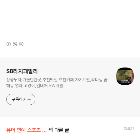
(새창열림)
로그 정보
SB리치패밀리
성공투자,가볼만한곳,추천맛집,추천카페,자기계발,리더십,꿈
해몽,영화,고양이,열대어,SW개발
구독하기
더보기
유머 연예 스포츠 게임
의 다른 글