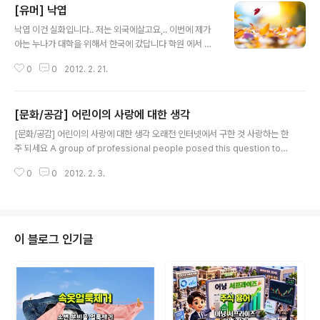
[유머] 낙엽
글 내용
낙엽 이건 실화입니다.. 저는 외국에살고요,.. 이번에 제가
아는 누나가 대학을 위해서 한국에 갔답니다 학원 에서 국
어 시험을 봤다던데요 어느 학생이 정말 어처구니 없는 답
0
0
2012. 2. 21.
변을 했다군요 -_-;; 문제: 낙엽을 소리나는 대로 쓰시오 답
: 바스락 -_-;;
[문화/공감] 어린이의 사랑에 대한 생각
글 내용
[문화/공감] 어린이의 사랑에 대한 생각 오래전 인터넷에서 구한 것 사랑하는 한
주 되세요 A group of professional people posed this question to a
group of 4 to 8 year-olds, 4살~8살의 아이들에게 물었다. What does l
0
0
2012. 2. 3.
ove mean? 사랑이 뭐라고 생각하니? The answers they got were bro
ader and deeper than anyone could have imagined. See what yo
u think. 우리가 상상했던 것보다 답들은 훨씬 더 깊고 넓었다. "Love is whe
n your puppy licks your face even after you left him alone all da
y." 사랑이..
이 블로그 인기글