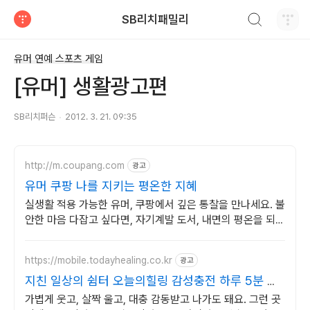
검색하기
SB리치패밀리
티스토리
유머 연예 스포츠 게임
[유머] 생활광고편
SB리치퍼슨
2012. 3. 21. 09:35
http://m.coupang.com
광고
유머 쿠팡 나를 지키는 평온한 지혜
실생활 적용 가능한 유머, 쿠팡에서 깊은 통찰을 만나세요. 불
안한 마음 다잡고 싶다면, 자기계발 도서, 내면의 평온을 되찾
으세요.
https://mobile.todayhealing.co.kr
광고
지친 일상의 쉼터 오늘의힐링 감성충전 하루 5분 힐
링타임
가볍게 웃고, 살짝 울고, 대충 감동받고 나가도 돼요. 그런 곳