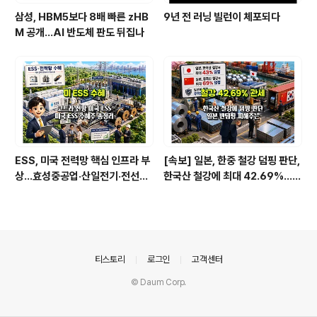
삼성, HBM5보다 8배 빠른 zHB
9년 전 러닝 빌런이 체포되다
M 공개…AI 반도체 판도 뒤집나
ESS, 미국 전력망 핵심 인프라 부
[속보] 일본, 한중 철강 덤핑 판단,
상…효성중공업·산일전기·전선주
한국산 철강에 최대 42.69%…직
까지 수혜주 총정리
격탄 맞을 종목은
의안내
티스토리
로그인
고객센터
© Daum Corp.