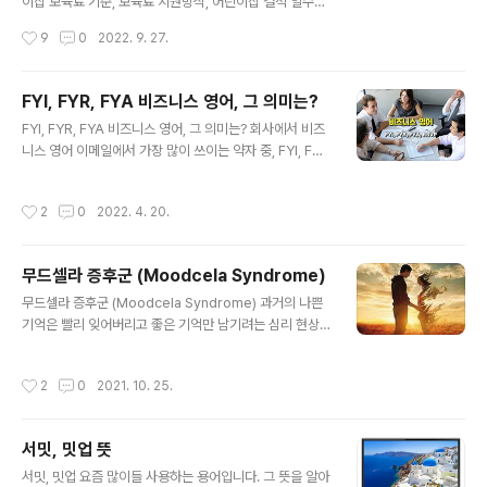
이집 보육료 기준, 보육료 지원방식, 어린이집 결석 일수별
보육료 자부담금 계산하는 방법, 입소하는 달의 보육료 자
작성시간
9
0
2022. 9. 27.
부담금, 퇴소하는 달의 보육료 자부담금, 기존 어린이집에
서 다른 어린이집으로 변경시 자부담금 발생 여부, 질병이
나 경조사, 재난, 재해, 감염병 등으로 어린이집을 결석하더
FYI, FYR, FYA 비즈니스 영어, 그 의미는?
라도 출석으로 인정되는 경우를 알아보고 최대 인정 일 수
글 내용
FYI, FYR, FYA 비즈니스 영어, 그 의미는? 회사에서 비즈
등을 확인해보겠습니다. 어린이집에 대해서 조카가 있어서
니스 영어 이메일에서 가장 많이 쓰이는 약자 중, FYI, FY
한 번 포스팅 해 봅니다. 1. 어린이집 보육료 전액지원 기준
R, FYA 는 정말 많이 쓰는 표현입니다. 예전에는 이메일에
◼️ 매월 1일부터 매월 말일까지 중 출석일수가 11일 이상이
서 많이 쓴다고 하였지만 요즘은 메일보다 그룹웨어, 메신
어야 하고 당월 보육료 자격을 유지하고 있어야 합니다. ◼️
작성시간
2
0
2022. 4. 20.
저 기능이나 채팅을 많이 사용하기 때문에 메신저나 단톡
입소나 퇴소하는 아동의 경우도 1일만 출석해도 모두 출석
방 등에서도 많이 사용하게 됩니다. 그러면, 이들은 도대체
한 것으로 인정하며 전..
어떤 뜻 일까요? 그리고, 어떤 차이점이 있을까요? FYI: Fo
무드셀라 증후군 (Moodcela Syndrome)
r your information "참고로 알고 있으세요." FYI는 주로
글 내용
네가 알고 있으면 좋은 내용을 간단하게 전달할 때 쓰는 말
무드셀라 증후군 (Moodcela Syndrome) 과거의 나쁜
이에요. 업무에 직접적 관련이 있는 경우에 직접 행동을 취
기억은 빨리 잊어버리고 좋은 기억만 남기려는 심리 현상.
하지 않아도 되지만 알고 있어야 하는 정보를 알려줄 때입
고통을 최소화하려는 생존 본능 가운데 하나입니다. 이런
니다. 오늘 오후에 회의가 있다던가, 코딩스타..
심리는 퇴행심리의 일종이라고 합니다. 무드셀라는 구약성
작성시간
2
0
2021. 10. 25.
서에 등장하는 인물로 추억을 너무나 그리워해서 969세까
지 살아 장수의 대명사로 불리기도 하는데요. 좋은 추억만
남기고 행복하게 살았기 때문에 장수하지 않았나 싶습니
서밋, 밋업 뜻
다. 심리전문가들이 말하기를, 하루종일 행복했던 기억만
글 내용
떠올리는 것은 문제가 될 수 있지만 뜻하지 않는 어려움이
서밋, 밋업 요즘 많이들 사용하는 용어입니다. 그 뜻을 알아