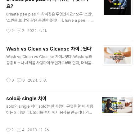
아라비아어 ṣuffa (방석) → 터키어 sofa (휴식 공간)사용
요?
되는 지역미국, 호주 등에서 자주 사용미국, 영국 전역에서
글 내용
광범위하게 사용뉘앙스좀 더 캐주얼하고 편안한 느낌좀 더
urinate pee piss 의 차이점은 무엇인가요? 모두 '소변',
격식 있고 정돈된 느낌용도 이미지게임, 영화 감상, 낮잠 등
'소변을 보다'와 같은 동일한 뜻입니다. have a pee. = g
느긋한 사용주로 편안하게 눕거나 기대어 휴식거실 인테리
o for a pee. = take a pee. have to pee. A cat has
작성시간
2
2
2024. 4. 11.
어의 정식 가구로서 역할주로 여러사람이 앉는 용도디자인
peed. I need to pee. 위의 문장에 'pee' 대신에 'pis
눕..
s'를 대입해도 동일한 의미가 된다. urine은 명사로, urina
te는 동사로 사용된다. I have a desire to urinate. 오
Wash vs Clean vs Cleanse 차이..'씻다'
줌이 마렵다. I have frequent need to urinate. 소변
글 내용
Wash vs Clean vs Cleanse 차이..'씻다' Wash: 물과
을 자주 봐야한다. I need to pee. 소변 봐야겠어. I nee
종종 비누나 세제를 사용하여 무언가로부터 먼지, 더러움
d to piss. 오줌 싸야겠어. 하지만, 동일한 뜻일 지라도 사
(때) 또는 다른 물질을 제거하는 것을 일반적으로 "세척"이
용하는 상황이나 대상이 다를 수 있습니다. uri..
라고 합니다. 세척에는 솔로 닦거나 헹구는 등의 방법이 포
작성시간
0
0
2024. 3. 8.
함될 수 있습니다. 예를 들어, 손을 씻거나, 그릇을 씻거나,
옷을 세척하거나, 차를 세척하는 등이 있습니다. Clean:
"청소"는 보다 넓은 의미로, 무언가를 깔끔하게, 아무런 먼
solo와 single 차이
지나 오염 없이 정돈하거나 잘 정돈된 상태로 만들기 위해
글 내용
이물질, 먼지, 얼룩 또는 불순물을 제거하는 것을 나타냅니
solo와 single 차이 solo는 한 사람이 무엇을 할 때 사용
다. 청소에는 세척, 닦기, 진공 청소 또는 쓸기 등 다양한 방
하는 의미입니다. 요리를 혼자 해서 음식을 만들거나 악기
법이 포함될 수 있습니다. 방 또는 표면을 정리하는 것부터
를 혼자다룰 때에도 사용할 수 있습니다. 악기를 연주할 때
표면을 소독하는 것까지 다양한 청소 활동에 적용..
에는 독주 연주의미로 사용합니다. 혼자 떠나는 여행자를
작성시간
2
4
2023. 12. 26.
의미할 수도 있습니다. 반면에 single는 사물이나 아이디
어에 사용을 많이 합니다. 삽겹살 한 조각이 남았을 때 사용