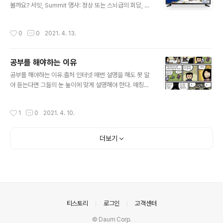
닥쳤을때 긍정적인 행동으로 보여줄 수 있는 희망적인 요
볼까요? 서밋, Summit 명사: 정상 또는 스뇌급의 회담, 특
인이 될 수 있다고 합니다. 가끔, 추억을 회상하는 것도 삶
히, '서방 7G정상회담'을 지칭하는 말. 한마디로 정상급,
의 활력이 될 수 있습니다. 그런데 무드셀라 증후군은 아니
임원급 모임 회의입니다. 밋업, Meetup 동사:~와 (약속하
작성시간
0
0
2021. 4. 13.
더라도 사람은 기본적으로 나쁜 기억..
여) 만나다. 사업자가 투자자를 유치하기 위해 회사나 제품
또는 서비스에 대해 설명하고 토론하는 행사를 말합니다.
사업설명회라고도 합니다. 컨퍼런스, 간담회 등도 해당됩
공부를 해야하는 이유
니다. 그런데, 실제로는 용어를 혼동해서 이용하기도 합니
글 내용
다.
공부를 해야하는 이유.출처 인터넷 매번 설명을 해도 못 알
아 듣는다면 그들의 눈 높이에 맞게 설명해야 한다. 매칭게
임. 매칭프렌즈. 매칭팀원
작성시간
1
0
2021. 4. 10.
더보기
의안내
티스토리
로그인
고객센터
© Daum Corp.