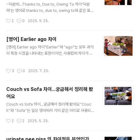
악하느냐’에 따라 달라집니다.정치에서는 ‘민주주의 vs 권
~덕분에...Thanks to, Due to, Owing To 차이‘덕분
위주의’의 가치 충돌이, 경제에서는 ‘성장 vs 분배’, ‘시장 v
에’는 영어로 thanks to, due to, owing to와 같은 표현
s 국가’라는 프레임이 내러티브의 형태로 끊임없이 재구성
으로 사용할 수 있습니다. ▪️Thanks to는 누군가 또는 무
작성시간
2
0
2025. 9. 25.
되고 있습니다.이처럼..
언가 덕분에 좋은 결과가 발생했을 때 사용하는 표현입니
다. ▪️Due to는 좀 더 공식적인 상황에서 원인과 결과를 설
명할 때 사용합니다. ▪️Owing to 역시 공식적인 상황이나
[영어] Earlier ago 차이
문서에서 주로 사용됩니다. 🧑🏻‍🏫 Thanks to (덕분에)
글 내용
[영어] Earlier ago 차이"Earlier"와 "ago"는 모두 과거
💁🏻 Thanks to는 ‘덕분에’라는 뜻으로, 누군가 또는 무
의 특정 시점을 나타내는 표현이지만, 사용법에 차이가 있
언가 덕분에 좋은 결과가 발생했을 때 사용하는 표현입니
습니다. "ago"는 현재 시점을 기준으로 과거의 특정 시점
다. 보통 긍정적인 결과에 대해 감사할 때 사용합니다.→
까지의 시간을 나타낼 때 사용하며, "earlier"는 두 시점
"Thanks to you, I succeeded" (네 덕분에 내가 성공..
작성시간
3
0
2025. 7. 20.
중 더 이른 시점을 가리킬 때 사용합니다. 1. ago (과거 특
정 시점으로부터): 현재 시점을 기준으로 특정 시간 전을 나
타냅니다.예시: "I saw him two hours ago." (나는 두
Couch vs Sofa 차이...궁금해서 정리해 봤
시간 전에 그를 봤다.)과거의 특정 시점이나 기간을 나타내
어요
는 명확한 기준점을 제시합니다. 2. earlier (두 시점 중 더
글 내용
이른): 두 가지 사건이나 시점 중에서 더 먼저 일어난 사건
Couch vs Sofa 차이...궁금해서 정리해 봤어요“Couc
이나 시점을 가리킵니다.예시: "I arrived earlier t..
h”와 “Sofa”는 일상 영어에서 거의 같은 의미로 사용되
며, 둘 다 사람이 앉거나 누울 수 있는 긴 의자(보통 팔걸이
작성시간
2
2
2025. 5. 25.
와 등받이가 있음)를 뜻합니다. 하지만 문화적, 역사적, 그
리고 미묘한 뉘앙스 차이가 존재합니다. 아래에 정리해 드
릴게요. 항목CouchSofa어원프랑스어 coucher (눕다)
urinate pee piss 의 차이점은 무엇인가