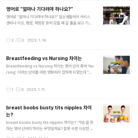
합니다. 그 선수는 대회에서 단 하나의 메달을 획득했다고
영어로 "얼마나 기다려야 하나요?"
할 때에도 single을 사용합니다. 결혼하지 않은 사람을 지
글 내용
칭할 때 사용하기도 합니다. 또는 싱글맘을 표현할 때도 사
영어로 "얼마나 기다려야 하나요?" 일상생활에서 서비스
용할 수 있습니다. 주택에서는 1인이 거주할 목적의 집을
센터나 식당, 병원, 체험장 등에 갔을 때 길 줄을 보고 기다
말합니다. solo와 single 단어를 사용할 수 있는 예시와
려야하면 또는 기다리고 있을 때 식당에서 음식 주문을 하
의미를 알아보았습니다. 사람들이 저지르는 가장 흔한 실
고 기다리다가 웨이터를 불러 물어볼 때 사용할 수 있는 말
작성시간
2
0
2023. 1. 14.
수 중 ..
입니다. "얼마나 기다려야 하나요?" 그런데, 영어로 말을
할 때 같은 의미이지만 어떤 말은 약간 무례하거나 짜증섞
인 말일 수 있다고 합니다. 그래서 알아두면 좋겠죠. 웃으면
Breastfeeding vs Nursing 차이는
서 친절하게 물어본다는게 무례한 느낌을 더 줄 수도 있으
글 내용
니까요. 영어로 어떻게 말을 해야할까요? 아래에 다음의 두
Breastfeeding vs Nursing 차이는 영어 단어 중에 'Nu
문장이 있습니다. 어떤 상황으로 풀이가 되는지 알아보겠
rsing' 이라는 단어를 어떤 영화에서 접하게 되었는데 "수
습니다. "How long do I have to wait?" 풀이 "얼마나
유라는 뜻인가?"라는 궁금증이 있어서 찾아본 적이 있습니
더 기다려야 해요?" 라는 의미입니다. 정중하거나 평상적
다. 그래서 기존에 다른 단어가 있을텐데 'Nursing'이라는
작성시간
1
0
2023. 1. 11.
으로 잉용..
단어를 사용한다는 건 무슨 차이가 있을 것 같다는 생각이
들었습니다. 그 의미의 차이는 여기에 잘 설명되어 있습니
다. Many people use the terms “nursing” and “b
breast boobs busty tits nipples 차이
reastfeeding” interchangeably, but they aren't t
는?
he same thing. Nursing is feeding a baby directl
글 내용
y from your breasts. Breastfeeding can refer to
breast boobs busty tits nipples 차이는? '가슴'을 뜻
feed..
하는 영어 단어의 차이는 무엇일까요? 잘못 쓰면 이상한 남
자로 눈총을 받을 수도 있으니 상황에 맞게 쓰거나 사람에
작성시간