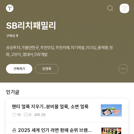
검색하기
티스토리
SB리치패밀리
구독자
9
성공투자,가볼만한곳,추천맛집,추천카페,자기계발,리더십,꿈해몽,영
화,고양이,열대어,SW개발
구독하기
방명록
신고하기 레이어
열기
인기글
팬티 얼룩 지우기..분비물 얼룩, 소변 얼룩
10
0
조회
28
🍜 2025 세계 인기 라면 판매 순위 브랜드