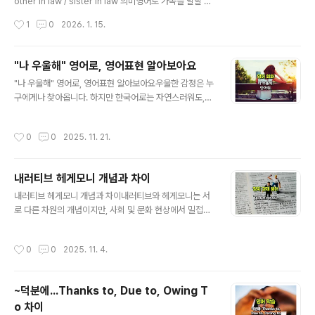
연 ❌‘in-law’와 다르게 배우자의 가족이 아니라, 부모의
other in law / sister in law 의미영어로 가족을 말할 때
재혼으로 생긴 가족📌 이 기준이 모든 step-family 표현
가장 헷갈리는 표현이 바로 in-law입니다.mother-in-la
작성시간
1
0
2026. 1. 15.
의 출발..
w, brother-in-law처럼 익숙한 단어지만, 막상 의미를
설명하려면 머뭇거리게 됩니다.이 표현들은 혈연이 아닌
‘결혼으로 법적으로 맺어진 가족’을 뜻하며, 이 기준만 이해
"나 우울해" 영어로, 영어표현 알아보아요
하면 더 이상 헷갈릴 일이 없습니다.이 글에서는 mother-
글 내용
"나 우울해" 영어로, 영어표현 알아보아요우울한 감정은 누
in-law, father-in-law, brother-in-law, sister-in-la
구에게나 찾아옵니다. 하지만 한국어로는 자연스러워도,
w를한국어 감각에 맞게 풀어서 설명하고, 실제 문장에서
영어로 표현하려고 하면 막히는 경우가 많습니다. 특히 감
어떻게 쓰이는지 예시로 정리했습니다.1️⃣ in-law가 의미
정은 강도·상황에 따라 표현이 미묘하게 달라지기 때문에,
하는 핵심부터 정리in-la..
작성시간
0
0
2025. 11. 21.
가장 자연스럽고 공감되는 문장을 고르는 것이 중요합니
다. 오늘은 일상적인 “나 우울해”부터, 조금 더 강한 감정
표현, 그리고 가까운 사람에게 위로를 요청할 때 쓰는 영어
내러티브 헤게모니 개념과 차이
문장까지 실제 상황 중심으로 정리했습니다. 💁🏻 우울한
글 내용
기분을 표현하는 영어 표현은 "I'm feeling down," "I'm
내러티브 헤게모니 개념과 차이내러티브와 헤게모니는 서
feeling blue," "I feel depressed," "I'm in the dum
로 다른 차원의 개념이지만, 사회 및 문화 현상에서 밀접한
ps" 등이 있습니다.상황에 따라 "I'm a bit gloomy,"
관계를 맺고 있습니다.오늘날 세계 정치와 경제의 흐름은
"I'm feeling a..
단순한 힘의 경쟁이 아니라 ‘이야기를 지배하는 싸움’, 즉
작성시간
0
0
2025. 11. 4.
내러티브 헤게모니(Narrative Hegemony)의 경쟁으로
변화하고 있습니다.국가와 기업, 언론과 시장은 모두 자신
들의 이익과 가치를 정당화하기 위해 ‘설득력 있는 이야
~덕분에...Thanks to, Due to, Owing T
기’를 만들어냅니다.한 나라의 정책, 기업의 투자 방향, 글
o 차이
로벌 무역의 흐름까지도 결국은 ‘누가 어떤 내러티브를 장
글 내용