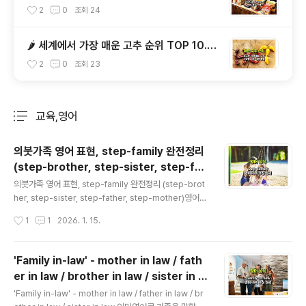
TOP 10 & 국가별 인기 라면 순위 BEST 2
2
0
조회
24
🌶️ 세계에서 가장 매운 고추 순위 TOP 10...
(기네스 등재된 스코빌 지수 기준)
2
0
조회
23
교육,영어
분류 전체보기
주요 글 목록
의붓가족 영어 표현, step-family 완전정리
(step-brother, step-sister, step-fat
글 내용
her, step-mother)
의붓가족 영어 표현, step-family 완전정리 (step-brot
her, step-sister, step-father, step-mother)영어
가족 표현에서 in-law만큼이나 자주 헷갈리는 단어가 ste
작성시간
1
1
2026. 1. 15.
p-입니다.step-sister, step-father처럼 익숙한 단어지
만, 의미를 정확히 구분하지 않으면 문맥을 오해하기 쉽습
니다.이 표현들은 결혼으로 생겼지만 ‘법적 인척’이 아니라
'Family in-law' - mother in law / fath
‘재혼으로 형성된 가족’을 뜻합니다. 1️⃣ step-가 붙으면
er in law / brother in law / sister in la
무슨 뜻일까?핵심 정의부터 한 문장으로 정리step- = 재
글 내용
w 의미
혼으로 인해 가족이 되었지만, 혈연은 아닌 관계결혼 ⭕혈
'Family in-law' - mother in law / father in law / br