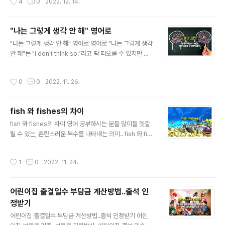
4
0
2022. 12. 14.
따라서 아예 안쓰는 단어들도 있겠지요. 어떤 환경에서 배
웠느냐에 따라서 알고 있는 단어가 일상용어인지 슬랭인지
달라질 수 있습니다. 영어 초보자들도 잘 알고 사용해서 실
"나는 그렇게 생각 안 해" 영어로
수하지 말자구요. ^^ breast. '가슴', '유방' 정식용어. 의학
글 내용
"나는 그렇게 생각 안 해" 영어로 영어로 "나는 그렇게 생각
용어 breast feeding 젖먹이 breast cancer 유방암 S
안 해"는 "I don't think so."라고 딱 떠오를 수 있지만 사
he came to see me after discovering a breast lu
실 이 말 "I don't think so."은 (강한) 거절의 의미로 사용
mp. 그녀는 유방에 종괴를 발견해서 진찰을 받으러 왔다.
되는 말입니다. 그래서 "나는 그렇게 생각 안 해" 영어로 표
busty. '가슴, 상반신' 미국보단 영국에서 많이쓰는 단어
작성시간
0
0
2022. 11. 26.
현하려면 다른 말을 사용해야할텐데요. 다음과 같은 말로
고..
"나는 그렇게 생각 안 해"를 표현할 수 있습니다. 다른 사람
과 생각이 다를 때 하는 말입니다. "That's not how I se
fish 와 fishes의 차이
e it." 나는 그렇게 보지 않아. (나는 너의 생각이 달라) 한국
글 내용
팀에서 "손흥민이 최고인 것 같지 않아?" 이렇게 친구가 이
fish 와 fishes의 차이 영어 공부하시는 분들 많이들 헷갈
야기를 하면 나는 그렇게 생각하지 않아 "김민재가 최고라
릴 수 있는, 혼란스러운 복수를 나타내는 의미.. fish 와 fis
고 생각해" 와 같은 식으로 생각이 다른 것을 표현할 수 있
hes를 사용하는 방법을 그림으로 알아보도록 하겠습니다.
습니다. #..
fish fish(복수형) 물고기의 복수형도 fish. fishes(여러
작성시간
1
0
2022. 11. 24.
종) fishes를 사용할 때는 여러종의 물고기를 나타낼 때입
니다. 물고기의 복수형은 fish. 물고기가 2종 이상인 경우
에는 fishes. 많은 분들이 모르실 수 있는 fish와 fishes
어린이집 출결일수 부담금 계산방법..출석 인
사용법이었습니다. #fish #fishes #영어 #물고기 #복수
정받기
형 #여러종 #물고기복수형 #
글 내용
어린이집 출결일수 부담금 계산방법..출석 인정받기 어린