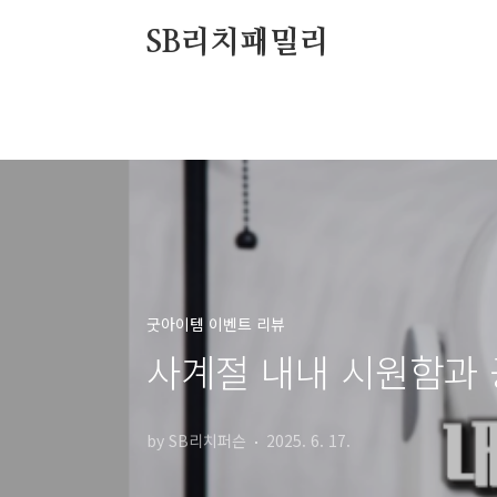
본문 바로가기
SB리치패밀리
굿아이템 이벤트 리뷰
사계절 내내 시원함과 
by SB리치퍼슨
2025. 6. 17.