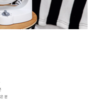
분
분
은 분