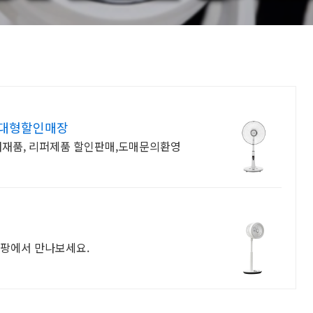
기 대형할인매장
 새재품, 리퍼제품 할인판매,도매문의환영
쿠팡에서 만나보세요.