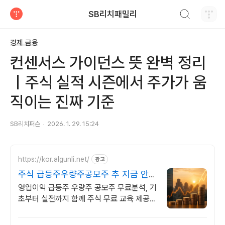
검색하기
SB리치패밀리
티스토리
경제 금융
컨센서스 가이던스 뜻 완벽 정리
｜주식 실적 시즌에서 주가가 움
직이는 진짜 기준
SB리치퍼슨
2026. 1. 29. 15:24
https://kor.algunli.net/
광고
주식 급등주우량주공모주 추 지금 안보
면 늦어요
영업이익 급등주 우량주 공모주 무료분석, 기
초부터 실전까지 함께 주식 무료 교육 제공,
우량주 무료 정보 제공, 처음부터 실전까지
같이합니다