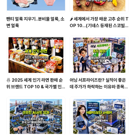
팬티 얼룩 지우기..분비물 얼룩, 소
🌶️ 세계에서 가장 매운 고추 순위 T
변 얼룩
OP 10...(기네스 등재된 스코빌
지수 기준)
🍜 2025 세계 인기 라면 판매 순
어닝 서프라이즈란? 실적이 좋은
위 브랜드 TOP 10 & 국가별 인기
데 주가가 하락하는 이유와 종목
라면 순위 BEST 2
분석법 [1/2]