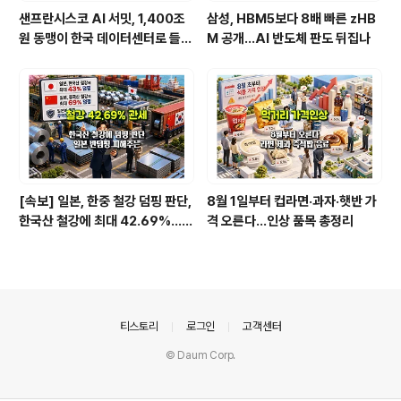
샌프란시스코 AI 서밋, 1,400조
삼성, HBM5보다 8배 빠른 zHB
원 동맹이 한국 데이터센터로 들어
M 공개…AI 반도체 판도 뒤집나
온다
[속보] 일본, 한중 철강 덤핑 판단,
8월 1일부터 컵라면·과자·햇반 가
한국산 철강에 최대 42.69%…직
격 오른다…인상 품목 총정리
격탄 맞을 종목은
의안내
티스토리
로그인
고객센터
© Daum Corp.