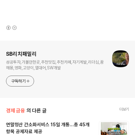
(새창열림)
로그 정보
SB리치패밀리
성공투자,가볼만한곳,추천맛집,추천카페,자기계발,리더십,꿈
해몽,영화,고양이,열대어,SW개발
구독하기
더보기
경제 금융
의 다른 글
연말정산 간소화서비스 15일 개통…총 45개
항목 공제자료 제공
글 내용