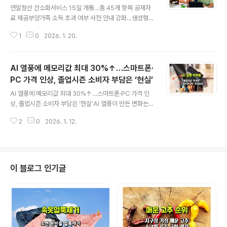
연말정산 간소화서비스 15일 개통…총 45개 항목 공제자
료 제공부양가족 소득 초과 여부 사전 안내 강화…생성형
AI 챗봇 상담 시범 운영도국세청은 연말정산 시 필요한 각
1
0
2026. 1. 20.
종 소득·세액공제 증명자료를 일괄 조회할 수 있는 연말정
산 간소화 서비스를 15일 개통했다.근로자의 문의에 신속
하고 정확하게 응답하기 위해 AI 전화 상담 서비스의 품질
AI 열풍에 메모리값 최대 30%↑…스마트폰·
을 개선하였으며 생성형 AI 챗봇 상담도 시범 운영하기로
했다.또한 근로자가 착오나 실수로 소득 기준을 초과한 부
PC 가격 인상, 졸업시즌 소비자 부담은 ‘현실’
글 내용
양가족을 공제받는 일이 없도록 소득 기준 초과 부양가족
AI 열풍에 메모리값 최대 30%↑…스마트폰·PC 가격 인
명단도 더 정교하게 안내한다. ◆ 새롭게 제공되는 자료기
상, 졸업시즌 소비자 부담은 ‘현실’AI 열풍이 만든 변화는
존 42종 자료에서 올해는 3개 자료를 추가한 총 45종의
이제 뉴스 헤드라인을 넘어 가계 지출 구조까지 흔들고 있
자료를 일괄 수집해 제공한다.거동이 어려운 장애인 등이
2
0
2026. 1. 12.
습니다.“요즘 전자제품이 비싸진 것 같다”는 말은 감정이
기관을 직접 방문하여 증명서를 발급받아..
아니라 숫자로 설명 가능한 현실이 되었습니다.특히 AI 서
버로 수요가 쏠리면서 모바일·PC용 메모리 가격이 빠르게
상승했고, 그 여파는 졸업·입학 시즌을 맞은 소비자에게 그
대로 전가되고 있습니다. 이번 가격 인상은 ‘일시적 인상’이
이 블로그 인기글
아니라 구조적 변화에 가깝습니다. 👉🏻 AI가 끌어올린 메모
리 가격, 어느 정도 올랐나업계 기준으로 보면 메모리 가격
상승은 이미 숫자로 확인됩니다.모바일 DRAM(LPDDR
5/5X)2024년 하반기 대비 계약가 기준 약 +15% ~ +2
5%고용..