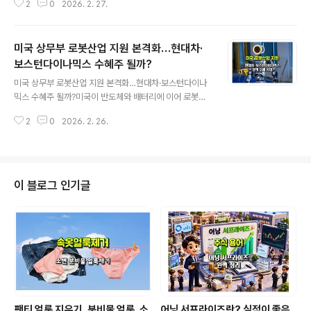
2
0
2026. 2. 27.
트(UAE) 방문 성과를 발표했습니다. 양국은 방위산업을
포함해 총 650억달러(약 93조원) 이상 규모의 협력사업
을 추진하기로 합의했습니다. 이 가운데 방산 분야만 약 3
미국 상무부 로봇산업 지원 본격화…현대차·
50억달러 규모로 확대 협력이 계획되어 있으며, 투자·AI·
원전·첨단기술 분야 협력도 구체화 단계에 들어갔습니다.
보스턴다이나믹스 수혜주 될까?
글 내용
이 발표는 양국 간 경제·안보 협력을 한 단계 끌어올리는 동
미국 상무부 로봇산업 지원 본격화…현대차·보스턴다이나
시에, 관련 국내 산업과 주식시장에 중요한 투자 시그널을
믹스 수혜주 될까?미국이 반도체와 배터리에 이어 로봇산
던졌습니다.1) 한-UAE 협력사업 개요강훈식 비서실장은
업을 차세대 전략 산업으로 육성하는 방안을 공식적으로
UAE 방문을 통해 다음과 같은 협력 구조를 발표했습니다:
2
0
2026. 2. 26.
검토하고 있습니다. 미 상무부가 로봇산업 지원 정책을 논
총 650억달러 이상 ..
의 중이라는 보도가 나오면서 글로벌 산업 로봇과 휴머노
이드 시장에 대한 기대감이 다시 커지고 있습니다.이 흐름
속에서 가장 주목받는 기업은 현대차그룹과 그 산하의 로
봇기업입니다. 특히 미국에 본사를 둔 보스턴다이나믹스를
이 블로그 인기글
인수해 지배하고 있는 현대차는 정책 수혜의 직접적 대상
이 될 수 있다는 분석이 나오고 있습니다.이번 글에서는 미
국 정책 방향, 현대차그룹의 전략적 위치, 그리고 국내 증시
에서 수혜 가능성이 거론되는 종목들까지 투자 관점에서
정리해 보겠습니다.🇺🇸 미국 로봇산업 지원정책 논의..
팬티 얼룩 지우기..분비물 얼룩, 소
어닝 서프라이즈란? 실적이 좋은