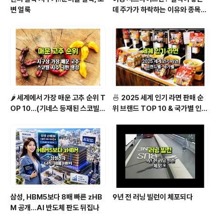
변 얼룩
데 주가가 하락하는 이유와 종목
분석법 [1/2]
🌶️ 세계에서 가장 매운 고추 순위 T
🍜 2025 세계 인기 라면 판매 순
OP 10...(기네스 등재된 스코빌
위 브랜드 TOP 10 & 국가별 인기
지수 기준)
라면 순위 BEST 2
삼성, HBM5보다 8배 빠른 zHB
9년 전 러닝 빌런이 체포되다
M 공개…AI 반도체 판도 뒤집나