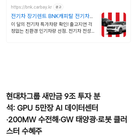
https://bnk.carbay.kr
광고
전기차 장기렌트 BNK캐피탈 전기차
인기모델 타임특가
이 달의 전기차 특가차량 확인! 출고지연 걱
정없는 친환경 인기차량 선점. 전기차 전성시
대! 두 마리 토끼 잡는 전기차 인기차량 장기
렌트로 선점하자!
현대차그룹 새만금 9조 투자 분
석: GPU 5만장 AI 데이터센터
·200MW 수전해·GW 태양광·로봇 클러
스터 수혜주