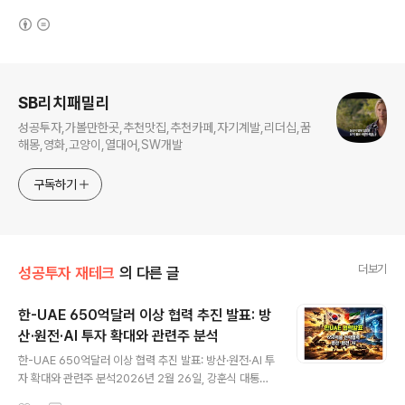
(새창열림)
로그 정보
SB리치패밀리
성공투자,가볼만한곳,추천맛집,추천카페,자기계발,리더십,꿈
해몽,영화,고양이,열대어,SW개발
구독하기
더보기
성공투자 재테크
의 다른 글
한-UAE 650억달러 이상 협력 추진 발표: 방
산·원전·AI 투자 확대와 관련주 분석
글 내용
한-UAE 650억달러 이상 협력 추진 발표: 방산·원전·AI 투
자 확대와 관련주 분석2026년 2월 26일, 강훈식 대통령
비서실장은 인천국제공항에서 기자들과 만나 아랍에미리