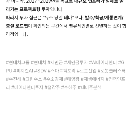
가 아니라, 2027~2029년을 목표로
대규모 인프라가 실제로 올
라가는 프로젝트형 투자
입니다.
따라서 투자 접근은 “뉴스 당일 테마”보다,
발주/착공/계통연계/
증설 로드맵
이 확인되는 구간에서 밸류체인별로 선별하는 것이 합
리적입니다.
#현대차그룹 #현대차 #새만금 #새만금투자 #AI데이터센터 #G
PU #피지컬AI #SDV #스마트팩토리 #로봇산업 #로봇클러스터
#수전해 #그린수소 #수소경제 #태양광 #재생에너지 #전력인프
라 #데이터센터투자 #철강주 #수혜주 #테마주분석