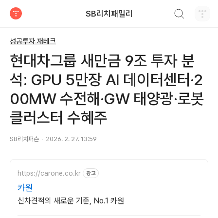
검색하기
SB리치패밀리
티스토리
성공투자 재테크
현대차그룹 새만금 9조 투자 분
석: GPU 5만장 AI 데이터센터·2
00MW 수전해·GW 태양광·로봇
클러스터 수혜주
SB리치퍼슨
2026. 2. 27. 13:59
https://carone.co.kr
광고
카원
신차견적의 새로운 기준, No.1 카원