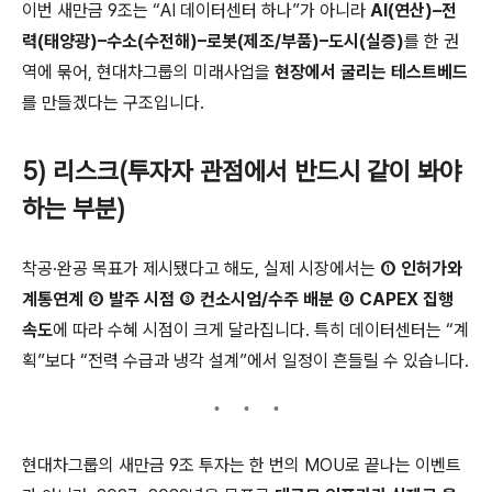
이번 새만금 9조는 “AI 데이터센터 하나”가 아니라
AI(연산)–전
력(태양광)–수소(수전해)–로봇(제조/부품)–도시(실증)
를 한 권
역에 묶어, 현대차그룹의 미래사업을
현장에서 굴리는 테스트베드
를 만들겠다는 구조입니다.
5) 리스크(투자자 관점에서 반드시 같이 봐야
하는 부분)
착공·완공 목표가 제시됐다고 해도, 실제 시장에서는
① 인허가와
계통연계 ② 발주 시점 ③ 컨소시엄/수주 배분 ④ CAPEX 집행
속도
에 따라 수혜 시점이 크게 달라집니다. 특히 데이터센터는 “계
획”보다 “전력 수급과 냉각 설계”에서 일정이 흔들릴 수 있습니다.
현대차그룹의 새만금 9조 투자는 한 번의 MOU로 끝나는 이벤트