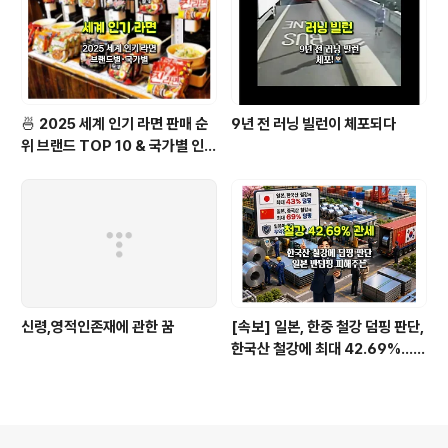
🍜 2025 세계 인기 라면 판매 순
9년 전 러닝 빌런이 체포되다
위 브랜드 TOP 10 & 국가별 인기
라면 순위 BEST 2
신령,영적인존재에 관한 꿈
[속보] 일본, 한중 철강 덤핑 판단,
한국산 철강에 최대 42.69%…직
격탄 맞을 종목은