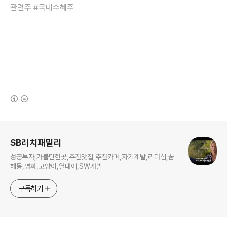
관련주 #국내수혜주
(새창열림)
로그 정보
SB리치패밀리
성공투자,가볼만한곳,추천맛집,추천카페,자기계발,리더십,꿈
해몽,영화,고양이,열대어,SW개발
구독하기