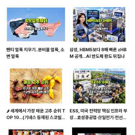
한국 경제가 예상보다 강한 회복 흐름을 보이고 있다는 신
호로 해석할 수 있습니다. 특히 반도체 수출 호조와 1분기
성장률 개선이 성장률 전망을 끌어올린 핵심 배경으로 꼽
힙니다.다만 ..
팬티 얼룩 지우기..분비물 얼룩, 소
삼성, HBM5보다 8배 빠른 zHB
변 얼룩
M 공개…AI 반도체 판도 뒤집나
🌶️ 세계에서 가장 매운 고추 순위 T
ESS, 미국 전력망 핵심 인프라 부
OP 10...(기네스 등재된 스코빌
상…효성중공업·산일전기·전선주
지수 기준)
까지 수혜주 총정리