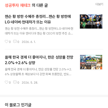
더보기
성공투자 재테크
의 다른 글
젠슨 황 방한 수혜주 총정리...젠슨 황 방한에
LG·네이버·현대차가 뜨는 이유
글 내용
젠슨 황 방한 수혜주 총정리...젠슨 황 방한에 LG·네이버·현
대차가 뜨는 이유 엔비디아 젠슨 황 CEO의 방한 추진 소식
이 국내 증시의 새로운 모멘텀으로 떠오르고 있습니다. 과
0
0
2026. 6. 1.
거 엔비디아 관련주는 주로 HBM, 반도체 장비, AI 서버 중
심으로 움직였습니다. 그러나 이번 방한 이슈에서 시장이
주목하는 방향은 조금 다릅니다.핵심은 “엔비디아 생태계
올해 한국 경제 더 좋아지나, 한은 성장률 전망
에 어떤 한국 기업이 새롭게 들어가느냐”입니다. SK하이
닉스와 삼성전자가 HBM과 AI 반도체 공급망의 중심에 있
2.0%→2.6% 상향
글 내용
다면, LG그룹·현대차그룹·네이버는 피지컬 AI, 로봇, 모빌
올해 한국 경제 더 좋아지나, 한은 성장률 전망 2.0%→2.
리티, 소버린 AI, 클라우드 인프라 영역에서 새롭게 주목받
6% 상향올해 초 예상보다 더 강한 회복 흐름한은, 반도체
고 있습니다.이번 글에서는 젠슨 황 CEO가 어떤 기업 총수
호조에 한국 경제 전망 개선, 하지만 물가 부담은 여전성장
들과 회동할 가능성이 있는지, 그 목적과 배경은 무엇인지,
0
0
2026. 5. 28.
률 상향 요인, 반도체 수출 호조와 1분기 성장률 개선한국
그리고 국내 ..
은행이 5월 28일 발표한 수정 경제전망에서 올해 한국의
실질 국내총생산, 즉 GDP 성장률 전망치를 2.6%로 제시
했습니다. 이는 지난 2월 전망치 2.0%보다 0.6%포인트
상향된 수치입니다. 내년 성장률 전망도 기존 1.8%에서 2.
이 블로그 인기글
1%로 올렸습니다.이번 전망은 단순한 숫자 조정이 아니라,