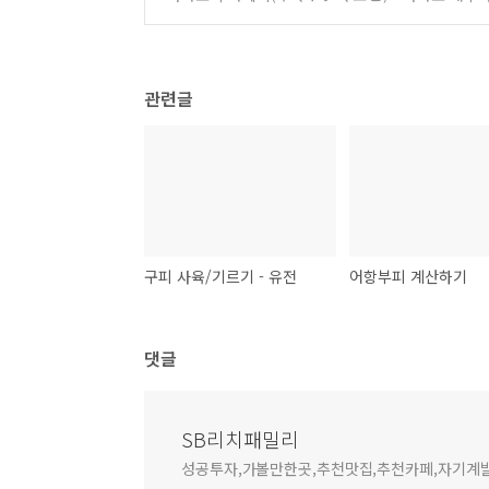
관련글
구피 사육/기르기 - 유전
어항부피 계산하기
댓글
SB리치패밀리
성공투자,가볼만한곳,추천맛집,추천카페,자기계발