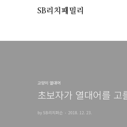
본문 바로가기
SB리치패밀리
고양이 열대어
초보자가 열대어를 고
by SB리치퍼슨
2018. 12. 23.