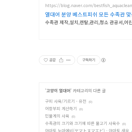
https://blog.naver.com/bestfish_aquaclea
열대어 분양 베스트피쉬 모든 수족관 
수족관 제작,설치,렌탈,관리,청소 관공서,어
공감
구독하기
'
고양이 열대어
' 카테고리의 다른 글
구피 사육/기르기 - 유전
(0)
어항부피 계산하기
(0)
민물게의 사육
(0)
수족관의 크기와 크기에 따른 물고기 사육수
(0)
야마토 누마에비(ヤマトヌマエビ) - 야마토 새우