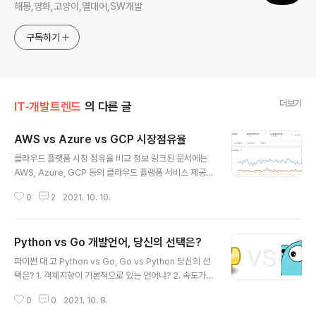
해몽,영화,고양이,열대어,SW개발
구독하기
더보기
IT-개발트렌드
의 다른 글
AWS vs Azure vs GCP 시장점유율
글 내용
클라우드 플랫폼 시장 점유율 비교 정보 링크된 문서에는
AWS, Azure, GCP 등의 클라우드 플램폼 서비스 제공
업체의 비교와 시장점유율, 그 외 많은 정보들이 포함되어
0
2
2021. 10. 10.
있습니다. Amazon Web Service의 시장 점유율은 31
%이고 그다음은 Azure의 20 % 시장 점유율, Google
클라우드의 7 % 시장 점유율 순입니다. (출처 : https://w
Python vs Go 개발언어, 당신의 선택은?
ww.cisin.com/coffee-break/ko/technology/aws
글 내용
-vs-azure-vs-google-cloud-market-share-20
파이썬 대 고 Python vs Go, Go vs Python 당신의 선
21.html) 2021년 4월 기준으로 Canalys는 전 세계 클라
택은? 1. 객체지향이 기본적으로 있는 언어냐? 2. 속도가
우드 시장이 이번 분기에 35% 성장한 418억 달러를 기록
빠른 언어냐? 3. 생산성이 좋은 언어냐? 4. 라이브러리가
했다고 보고합니다. AWS가 시장의 32%를 점유하고 있
0
0
2021. 10. 8.
많은 언어냐? 5. 디버깅이 편리한 언어냐? 6. 연봉이 높은
으며..