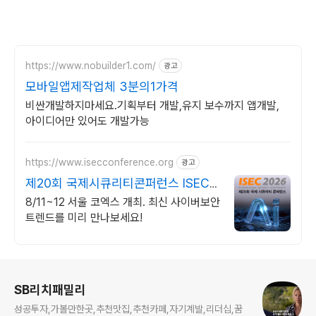
https://www.nobuilder1.com/
광고
모바일앱제작업체 3분의1가격
비싼개발하지마세요.기획부터 개발,유지 보수까지 앱개발,
아이디어만 있어도 개발가능
https://www.isecconference.org
광고
제20회 국제시큐리티콘퍼런스 ISEC
2026
8/11~12 서울 코엑스 개최. 최신 사이버보안
트렌드를 미리 만나보세요!
로그 정보
SB리치패밀리
성공투자,가볼만한곳,추천맛집,추천카페,자기계발,리더십,꿈