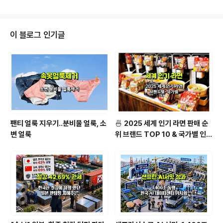
언어냐? 7. 대세가 있는 언어냐? 8. 첨단기술 지향형 언어
냐? 9. 적용분야가 많은 언어냐? 웹서비스, AI, IoT, BigD
ata 10. 언어 단어 길이가 짧은 언어냐? 과연 여러분의 선
택은? 하나만 선택할 문제는 아닙니다. 어느 언어를 더 선
이 블로그 인기글
호해서 제품을 만들어내고 솔루션을 생산해낼 것인가 입니
다. 아래에는 요즘 개발 언어 순위를 볼 수 있는 사이트 정
보입니다. 개발언어 순위 1. TIOBE 검색엔진 구글, 빙, 야
후, 위키피디아, 아마존, 유..
팬티 얼룩 지우기..분비물 얼룩, 소
🍜 2025 세계 인기 라면 판매 순
변 얼룩
위 브랜드 TOP 10 & 국가별 인기
라면 순위 BEST 2