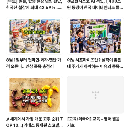
[속보] 일본, 한중 철강 덤핑 판단,
샌프란시스코 AI 서밋, 1,400조
한국산 철강에 최대 42.69%…직
원 동맹이 한국 데이터센터로 들어
격탄 맞을 종목은
온다
8월 1일부터 컵라면·과자·햇반 가
어닝 서프라이즈란? 실적이 좋은
격 오른다…인상 품목 총정리
데 주가가 하락하는 이유와 종목
분석법 [1/2]
🌶️ 세계에서 가장 매운 고추 순위 T
[교육/외국어] 교육 - 영어 발음
OP 10...(기네스 등재된 스코빌
기호