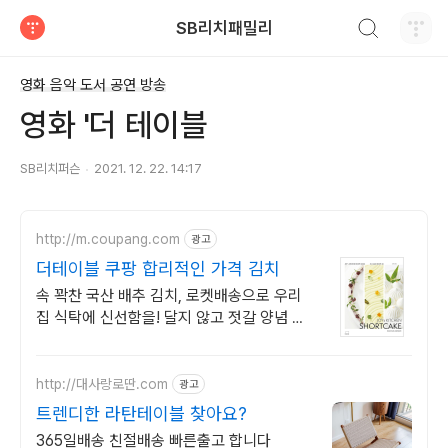
검색하기
SB리치패밀리
티스토리
영화 음악 도서 공연 방송
영화 '더 테이블
SB리치퍼슨
2021. 12. 22. 14:17
http://m.coupang.com
광고
더테이블 쿠팡 합리적인 가격 김치
속 꽉찬 국산 배추 김치, 로켓배송으로 우리
집 식탁에 신선함을! 달지 않고 젓갈 양념 넉
넉한 전라도 김치! 익혀 먹으면 더욱 깊은 맛!
http://대사랑로딴.com
광고
트렌디한 라탄테이블 찾아요?
365일배송 친절배송 빠른출고 합니다