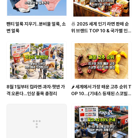
팬티 얼룩 지우기..분비물 얼룩, 소
🍜 2025 세계 인기 라면 판매 순
변 얼룩
위 브랜드 TOP 10 & 국가별 인기
라면 순위 BEST 2
8월 1일부터 컵라면·과자·햇반 가
🌶️ 세계에서 가장 매운 고추 순위 T
격 오른다…인상 품목 총정리
OP 10...(기네스 등재된 스코빌
지수 기준)