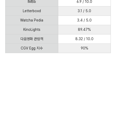
IMBb
6.9 / 10.0
Letterboxd
3.1 / 5.0
Watcha Pedia
3.4 / 5.0
KinoLights
89.47%
다음영화 관람객
8.32 / 10.0
CGV Egg 지수
90%