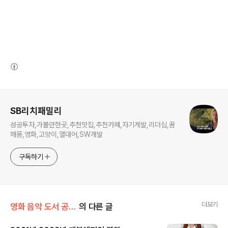
(새창열림)
로그 정보
SB리치패밀리
성공투자,가볼만한곳,추천맛집,추천카페,자기계발,리더십,꿈
해몽,영화,고양이,열대어,SW개발
구독하기
더보기
영화 음악 도서 공연 방송
의 다른 글