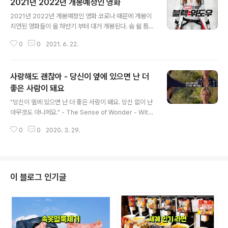
2021년 2022년 개봉예정인 영화
글 내용
2021년 2022년 개봉예정인 영화 코로나 때문에 개봉이
지연된 영화들이 올 하반기 부터 대거 개봉된다. 숨 쉴 틈
없이 계속 밀려온다고 해도 과언이 아니다. 2021년 6월 2
0
0
2021. 6. 22.
3일 킬러의 보디가드 2 6월 30일 체르노빌 1986 7월 7
일 블랙 위도우 7월 8일 미션임파서블 7 : 루벤 8월 더 수
어사이드 스쿼드 9월 베놈2 : 렛 데어 비 카니지 9월 킹스
사랑해도 괜찮아 - 당신이 옆에 있으면 난 더
맨 - 퍼스트 에이전트 9월 3일 ‘샹치‘ 앤 더 레전드 오브 더
텐 링스 10월 듄 11월 5일 이터널스 12월 22일 매트릭스
좋은 사람이 돼요
글 내용
4 12월 23일 ‘스파이더맨 3’(Spider-Man) 12월 웨스트
"당신이 옆에 있으면 난 더 좋은 사람이 돼요. 당신 없이 난
사이드 스토리 2022년 1월 ‘모비우스’(Morbius) 3월 더
아무것도 아니에요." - The Sense of Wonder - With
배트맨 6월 10일 쥐라기월드 : 도미니언 플래시 아쿠아맨
me, without me. 가 생각난다
2 저스티스 리그 ..
0
0
2020. 3. 29.
이 블로그 인기글