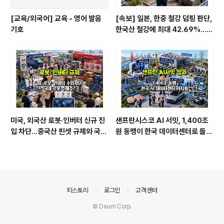
[교육/외국어] 교육 - 영어 발음
[속보] 일본, 한중 철강 덤핑 판단,
기호
한국산 철강에 최대 42.69%…직
격탄 맞을 종목은
미국, 외국산 로봇·인버터 신규 진
샌프란시스코 AI 서밋, 1,400조
입 차단…중국산 핀셋 규제와 국내
원 동맹이 한국 데이터센터로 들어
수혜주
온다
의안내
티스토리
로그인
고객센터
© Daum Corp.