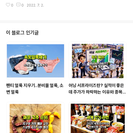
는 관계가 아닌데도 왜 상대방을 포기하지 않는지 의아하
0
0
2022. 7. 2.
다. 반대로 정말로 괜찮은 짝을 찾았다면 상대방에게 진정
으로 감사해야 한다고 생각한다. 자신이 바라는 관계인지
아닌지 제대로 분별하지 못하는 이유는 건강한 관계가 어
떤 것이고 또 '훌륭한 남자(또는 여자)'의 기준이 무엇인지
사람들이 잘 모르고 있기 때문이다. 그래서 훌륭한 남자가
이 블로그 인기글
어떤 행동으로 좋은 관계를 유지하는지에 대해 써보았다.
1. 훌륭한 남자는 당신을 사랑한다는 사실을 늘 상기시켜준
다. 나는 둘 사이에 애정이 없다고 불평하는 사람들을 수도
없이 봤다. 남자가 자기를 사랑하지도 원하지도, 고마워하
지도 않는다는 거다. 이건 정말 중..
팬티 얼룩 지우기..분비물 얼룩, 소
어닝 서프라이즈란? 실적이 좋은
변 얼룩
데 주가가 하락하는 이유와 종목
분석법 [1/2]