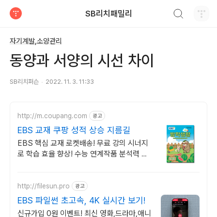
검색하기
SB리치패밀리
티스토리
자기계발,소양관리
동양과 서양의 시선 차이
SB리치퍼슨
2022. 11. 3. 11:33
http://m.coupang.com
광고
EBS 교재 쿠팡 성적 상승 지름길
EBS 핵심 교재 로켓배송! 무료 강의 시너지
로 학습 효율 향상! 수능 연계작품 분석력 강
화, QR코드 강의로 독학도 문제없어요!
http://filesun.pro
광고
EBS 파일썬 초고속, 4K 실시간 보기!
신규가입 0원 이벤트! 최신 영화,드라마,애니