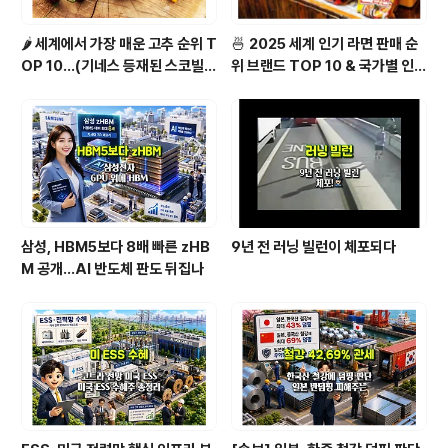
🌶️ 세계에서 가장 매운 고추 순위 T
🍜 2025 세계 인기 라면 판매 순
OP 10...(기네스 등재된 스코빌
위 브랜드 TOP 10 & 국가별 인기
지수 기준)
라면 순위 BEST 2
삼성, HBM5보다 8배 빠른 zHB
9년 전 러닝 빌런이 체포되다
M 공개…AI 반도체 판도 뒤집나