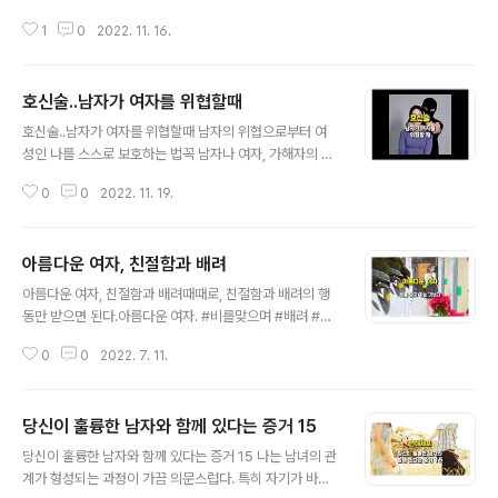
'반사회성 성격장애 > 사이코패스(Psychopathy)' '반사
1
0
2022. 11. 16.
회성 성격장애 > 소시오패스(ASPD, Anti-Social Pers
onality Disorder)' 현재는 DSM(정신질환 진단 및 통계
편람)의 정신의학회에서 '반사회성 성격장애'(ASPD) 의
호신술..남자가 여자를 위협할때
하위 개념으로 사이코패스와 소시오패스 용어를 사용하고
글 내용
있습니다. DSM은 원래 전쟁에 참여할 수 있는 군인을 식
호신술..남자가 여자를 위협할때 남자의 위협으로부터 여
별하기 위하여 집필되었습니다. ASPD의 선천적 저감정자
성인 나를 스스로 보호하는 법꼭 남자나 여자, 가해자의 성
는 사이코패스, 후천적 저감정자는 소시오패스로 분류되고
별은 중요하지 않습니다. 계속 #호신술 #셀프디펜스 #남
있습니다.SBS 수목드라마 ‘별에서 온 그대’라는 큰 인기를
0
0
2022. 11. 19.
자의위협 #자기방어 #여성호신술 #웃긴짤 #움짤 #재미
얻은 드라마가 있습니다. 극중 신..
있는움짤 #빵터지는짤 #빵터지는유머 #웃긴유머 #재미
있는유머 #빵터지는움짤 #재미있는짤 #놀라운짤 #심쿵
아름다운 여자, 친절함과 배려
짤 #추천짤
글 내용
아름다운 여자, 친절함과 배려때때로, 친절함과 배려의 행
동만 받으면 된다.아름다운 여자. #비를맞으며 #배려 #친
절 #아름다운여자 #감동 #심쿵 #움짤 #선행 #비오는날
0
0
2022. 7. 11.
#우산이없는여자 #선행
당신이 훌륭한 남자와 함께 있다는 증거 15
글 내용
당신이 훌륭한 남자와 함께 있다는 증거 15 나는 남녀의 관
계가 형성되는 과정이 가끔 의문스럽다. 특히 자기가 바라