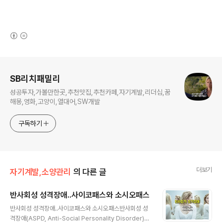
(새창열림)
로그 정보
SB리치패밀리
성공투자,가볼만한곳,추천맛집,추천카페,자기계발,리더십,꿈
해몽,영화,고양이,열대어,SW개발
구독하기
더보기
자기계발,소양관리
의 다른 글
반사회성 성격장애..사이코패스와 소시오패스
글 내용
반사회성 성격장애..사이코패스와 소시오패스반사회성 성
격장애(ASPD, Anti-Social Personality Disorder)