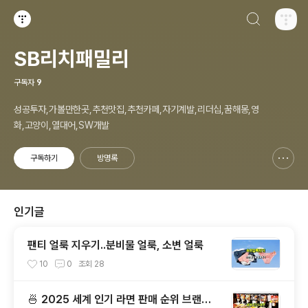
검색하기
티스토리
SB리치패밀리
구독자
9
성공투자,가볼만한곳,추천맛집,추천카페,자기계발,리더십,꿈해몽,영
화,고양이,열대어,SW개발
구독하기
방명록
신고하기 레이어
열기
인기글
팬티 얼룩 지우기..분비물 얼룩, 소변 얼룩
10
0
조회
28
🍜 2025 세계 인기 라면 판매 순위 브랜드