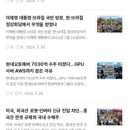
0
0
2026. 7. 31.
라는 하나의 흐름으로 연결됩니다.다만 배터리 산업이 완
니다.JP모건은 한국 레버리지 ETF 청산 과정이 상당 부분
전히 회복됐다고 단정하기에는 아직 이릅니다. 배..
진행됐으며, 헤지펀드의 레버리지 축소도 절반 이상 이뤄
졌다고 평가했습니다. 골드만삭스 역시 레버리지 익스포저
이재명 대통령 브라질 국빈 방문, 한·브라질
가 고점 대비 70% 이상 감소했다며, 가장 강한 디레버리
정상회담에서 무엇을 얻었나
징 구간은 대부분 지나갔을 가능성을 제시했습니다.모건스
글 내용
탠리는 최근 한국 증시와 AI·반도체주의 조정을 기업 실적
이재명 대통령 브라질 국빈 방문, 한·브라질 정상회담에서
악화보다는 차익실현, 포지션 축소, 강제 청산 등 기술적 요
무엇을 얻었나 이재명 대통령이 2026년 7월 26일부터 2
인으로 해석했습니다.월가의 공통된 결론은 비교적 분명합
9일까지 브라질을 국빈 방문했습니다. 핵심 일정인 한·브
작성시간
0
0
2026. 7. 30.
니다. 한국 증시의 펀더멘털이 무너졌다기보다, 과도하게
라질 정상회담은 현지시간 7월 27일 브라질리아의 대통령
쌓였던 레버리지와 투자 포지션이 빠르게 정..
관저 아우보라다궁에서 열렸습니다.대한민국 대통령의 브
라질 국빈 방문은 11년 만입니다. 특히 지난 2월 룰라 다 시
현대오토에버 7030억 수주 터졌다…GPU
우바 브라질 대통령의 국빈 방한에 이어 5개월 만에 상호
서버·AWS까지 잡은 이유
국빈 방문이 성사됐다는 점에서 의미가 큽니다.양국 정상
글 내용
은 이번 회담에서 2026년을 ‘한·브라질 전략적 동반자 관
현대오토에버 7030억 수주 터졌다…GPU 서버·AWS까
계 도약의 원년’으로 선언​하고 정상 공동성명을 채택했습
지 잡은 이유 현대오토에버가 현대자동차그룹의 인공지능
니다. 협력 범위도 기존의 교역과 투자에서 핵심광물, 에너
전환 과정에서 핵심 인프라 사업자로 존재감을 키우고 있
작성시간
1
1
2026. 7. 29.
지, 방산, 항공우주, 인공지능, 문화·소비재까지 확대했습니
습니다.현대오토에버는 현대자동차·기아와 총 3044억원
다.🤝🏻 한·브라질 정상..
규모의 GPU 서버 통합 구매·공급 계약을 체결한 데 이어,
현대자동차와 약 3986억원 규모의 AWS 관련 계약까지
미국, 외국산 로봇·인버터 신규 진입 차단…중
확보했습니다. 두 계약을 합치면 수주 규모는 약 7030억
국산 핀셋 규제와 국내 수혜주
원에 이릅니다.이번 수주는 단순한 전산 시스템 유지보수
글 내용
계약과는 성격이 다릅니다. GPU 서버는 자율주행과 로봇,
미국, 외국산 로봇·인버터 신규 진입 차단…중국산 핀셋 규