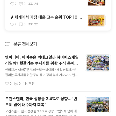
TOP 10 & 국가별 인기 라면 순위 BEST 2
2
0
조회
24
🌶️ 세계에서 가장 매운 고추 순위 TOP 10...
(기네스 등재된 스코빌 지수 기준)
2
0
조회
22
분류 전체보기
주요 글 목록
엔비디아, 아마존은 빅테크일까 하이퍼스케일
러일까? 헷갈리는 투자자를 위한 주식 용어
글 내용
정리
엔비디아, 아마존은 빅테크일까 하이퍼스케일러일까? 헷
갈리는 투자자를 위한 주식 용어 정리 경제 기사나 AI·반도
체 뉴스를 읽다 보면 ‘빅테크’와 ‘하이퍼스케일러’라는 표현
작성시간
0
0
11시간 전
이 자주 등장합니다.두 용어 모두 아마존, 마이크로소프트,
구글처럼 규모가 큰 기술기업을 가리킬 때 사용되기 때문
에 같은 뜻처럼 느껴지기도 합니다. 그러나 엄밀히 따지면
모건스탠리, 한국 성장률 3.4%로 상향…“반
기업을 구분하는 기준 자체가 다릅니다.쉽게 정리하면 다
도체 넘어 내수까지 회복”
음과 같습니다.빅테크는 기업의 크기와 시장 영향력을 강
글 내용
조하는 표현이고, 하이퍼스케일러는 초대형 컴퓨팅 인프라
모건스탠리, 한국 성장률 3.4%로 상향…“반도체 넘어 내