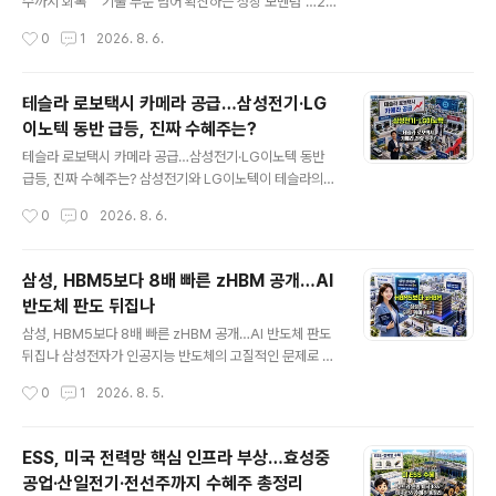
를 운영하고 확장하는 능력을 강조하는 표현입니다.아마존
수까지 회복” "기술 부문 넘어 확산하는 성장 모멘텀"…20
이나 마이크로소프트처럼 두 조건을 모두 충족하는 기업도
27년 2.7% 전망반도체 호황, 비기술 수출·소비로 확산한
작성시간
0
1
2026. 8. 6.
있지만, 모든 빅테크 기업이 하이퍼스케일러인 것은 아닙
은 8·10월 추가 인상…내년 1분기 금리 3.5% 전망글로벌
니다.📕 빅테크란 무엇인가빅테크(Big Tech..
투자은행 모건스탠리가 2026년 한국 경제성장률 전망치
를 기존 2.8%에서 3.4%로 0.6%포인트 상향 조정했습니
테슬라 로보택시 카메라 공급…삼성전기·LG
다.2027년 성장률 전망도 기존 2.3%에서 2.7%로 0.
이노텍 동반 급등, 진짜 수혜주는?
4%포인트 올렸습니다. 단순히 반도체 수출이 좋다는 수준
글 내용
을 넘어 자동차·기계·소비재 수출과 설비투자, 민간소비, 관
테슬라 로보택시 카메라 공급…삼성전기·LG이노텍 동반
광·서비스업까지 경기 회복세가 확산하고 있다는 판단입니
급등, 진짜 수혜주는? 삼성전기와 LG이노텍이 테슬라의
다.그러나 성장률 전망만 올라간 것은 아닙니다. 모건스탠
무인 로보택시 ‘사이버캡’에 들어가는 카메라 모듈을 공급
작성시간
0
0
2026. 8. 6.
리는 물가 상승률 전망과 한국은행 기준금리 전망도 함께
한다는 소식이 전해지면서 국내 전자부품주가 강하게 반등
높였습니다. 경제가 ..
했습니다.특히 LG이노텍은 테슬라 로보택시 수주 기대와
함께 MSCI 한국 지수 신규 편입 가능성까지 부각되며 장
삼성, HBM5보다 8배 빠른 zHBM 공개…AI
중 18% 넘게 상승했습니다. 삼성전기 역시 로보택시 카메
반도체 판도 뒤집나
라뿐 아니라 AI 서버용 MLCC와 FC-BGA 공급 확대 기
글 내용
대가 겹치며 두 자릿수 상승률을 기록했습니다.2026년 8
삼성, HBM5보다 8배 빠른 zHBM 공개…AI 반도체 판도
월 5일 기준 삼성전기는 전일 대비 13.76% 오른 134만
뒤집나 삼성전자가 인공지능 반도체의 고질적인 문제로 꼽
8,000원, LG이노텍은 14.86% 오른 60만3,000원에
히는 ‘메모리 장벽’을 해결하기 위한 차세대 3D 메모리 기
작성시간
0
1
2026. 8. 5.
거래를 마쳤습니다. LG이노텍의 ‘16%대 급등’은 오전 장
술을 공개했습니다.주인공은 zHBM입니다. 삼성전자는 미
중 기준이며, 장중 최..
국에서 열린 반도체 행사 FMS 2026에서 AI 가속기 위에
메모리를 수직으로 쌓는 새로운 구조를 선보이며, 향후 HB
ESS, 미국 전력망 핵심 인프라 부상…효성중
M5 기반 시스템보다 최대 8배 높은 성능을 구현할 수 있
공업·산일전기·전선주까지 수혜주 총정리
다는 청사진을 제시했습니다.다만 이번 발표를 두고 ‘HBM
글 내용