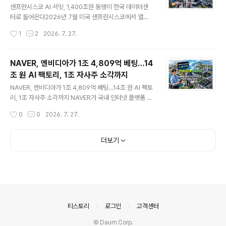
추진 단계의 개편안입니다. 아직 최종 확정된 것은 아니며
샌프란시스코 AI 서밋, 1,400조원 동맹이 한국 데이터센
건정심 심의와 법령 개정 절차가 남아 있습니다. 📘 초고소
터로 들어온다2026년 7월 미국 샌프란시스코에서 열린
득자 건보료 상한 459만원에서 612만원으로현재 건강보
AI 서밋은 단순한 글로벌 빅테크 회동을 넘어 한국의 반도
작성시간
1
2
2026. 7. 27.
험료에는 소득이 아무리 많더라도 일정 금액 이상은 부과
체와 데이터센터, 로봇, 자율주행 산업이 하나의 AI 공급망
하지 않는 상한제가 적용되고 있습니다..
으로 연결되는 계기가 됐습니다.삼성전자와 SK하이닉스가
미국 빅테크의 AI 반도체 공급망을 맡고, 네이버와 SK텔레
NAVER, 엔비디아가 1조 4,809억 베팅…14
콤이 국내에서 초대형 AI 데이터센터 구축에 나섭니다. 삼
조 원 AI 팩토리, 1조 자사주 소각까지
성SDS는 기업용 생성형 AI 시장을 확대하고, 현대차그룹
글 내용
은 엔비디아와 로봇·자율주행 플랫폼을 공동 개발합니다.
NAVER, 엔비디아가 1조 4,809억 베팅…14조 원 AI 팩토
한국과 미국 기업들이 발표한 전체 협력 규모는 약 9,500
리, 1조 자사주 소각까지 NAVER가 국내 인터넷 플랫폼 기
억달러, 원화로 약 1,390조원에 달합니다. 데이터센터 구
업에서 글로벌 AI 인프라 사업자로 도약하기 위한 대형 프
작성시간
0
0
2026. 7. 27.
축 계획만 약 5GW, 엔비디아 B200 기준 GPU 약 200
로젝트를 공식화했습니다.NAVER는 엔비디아와 글로벌 A
만장에 해당하는 규..
I 팩토리를 공동 구축하고, 브룩필드자산운용이 최대 90억
달러 규모의 컴퓨팅 인프라를 조성하는 방안을 추진하고
더보기
있습니다. 여기에 엔비디아가 NAVER를 대상으로 약 10억
달러 규모의 제3자배정 유상증자에 참여할 예정입니다.신
주 발행 규모는 724만1,564주, 발행가격은 주당 20만4,
500원입니다. 이를 금액으로 환산하면 약 1조4,809억 원
입니다. 단순한 기술 협력을 넘어 엔비디아가 NAVER의 주
주로 직접 참여한다는 점에서 시장의 관심이 집중될 수밖
의안내
티스토리
로그인
고객센터
에 없는 ..
© Daum Corp.