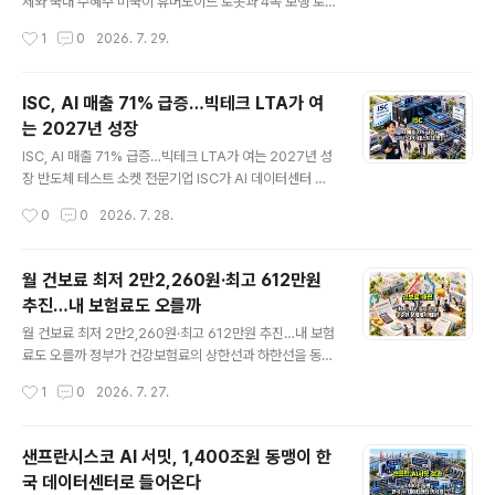
스마트팩토리, 생성형 AI 개발에 필요한 대규모 연산 인프
제와 국내 수혜주 미국이 휴머노이드 로봇과 4족 보행 로
라이고, AWS는 데이터를 저장하고 AI 서비스를 운영하는
봇, 전력용 인버터를 국가안보 규제 대상으로 지정했습니
작성시간
1
0
2026. 7. 29.
클라우드 기반입니다.현대차그룹이 추진하는 피지컬 AI와
다.미 연방통신위원회 FCC는 2026년 7월 28일 외국에
소프트웨어 중심 자동차, 이른바 ..
서 생산된 첨단 이동형 로봇과 전력용 인버터를 ‘Covere
d List’에 추가했습니다. 규제 대상 제품은 앞으로 FCC의
ISC, AI 매출 71% 급증…빅테크 LTA가 여
신규 장비 인증을 받을 수 없어 미국 내 수입과 판매, 마케
는 2027년 성장
팅이 사실상 차단됩니다.국내에서는 이를 두고 ‘외국산 로
글 내용
봇 수입 금지’라는 표현이 사용되고 있지만, 정확히는 미국
ISC, AI 매출 71% 급증…빅테크 LTA가 여는 2027년 성
세관이 모든 기존 제품을 즉시 압류하는 전면적인 수입금
장 반도체 테스트 소켓 전문기업 ISC가 AI 데이터센터 투
지 조치와는 차이가 있습니다. 이번 조치는 우선 아직 미국
자 확대의 직접적인 수혜를 받고 있습니다. 2026년 2분기
작성시간
0
0
2026. 7. 28.
에서 출시되지 않은 신규 모델의 FCC 인증을 제한하는 방
ISC의 매출액은 729억원으로 전년 동기 대비 41% 증가
식이며, 기존에 승인된..
했고, 영업이익은 213억원으로 55% 늘었습니다.2분기
실적에서 가장 눈에 띄는 부분은 AI 관련 매출이 591억원
월 건보료 최저 2만2,260원·최고 612만원
으로 전년 동기 대비 71% 증가했다는 점입니다. 전체 매출
추진…내 보험료도 오를까
에서 AI 제품이 차지하는 비중도 약 81%까지 높아졌습니
글 내용
다. 과거 스마트폰과 범용 반도체 테스트 소켓 중심이었던
월 건보료 최저 2만2,260원·최고 612만원 추진…내 보험
사업구조가 AI GPU, 서버 CPU, 데이터센터용 반도체 중
료도 오를까 정부가 건강보험료의 상한선과 하한선을 동시
심으로 빠르게 바뀌고 있다는 의미입니다.여기에 글로벌
에 올리는 방안을 추진하고 있습니다.초고소득자가 내는
작성시간
1
0
2026. 7. 27.
빅테크와 장기공급계약인 LTA를 추진하고 있으며, 차세대
건강보험료 최고액은 현재 월 약 459만원에서 약 612만
서버용..
원으로 높이고, 소득이 적더라도 내야 하는 최저보험료는
직장가입자와 지역가입자 모두 월 2만2,260원 수준으로
샌프란시스코 AI 서밋, 1,400조원 동맹이 한
조정하는 내용입니다.다만 2026년 7월 27일 현재 이번
국 데이터센터로 들어온다
방안은 건강보험정책심의위원회 소위원회에 보고된 검토·
글 내용