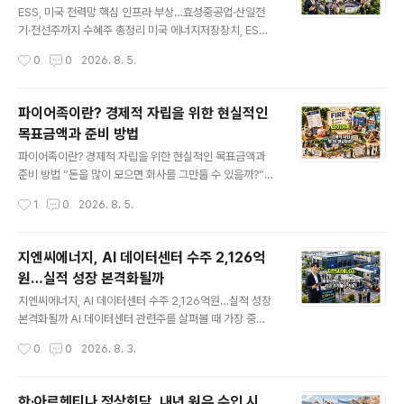
5보다 8배 빠른 메모리가 이미 개발됐다’고 받아들이는 것
ESS, 미국 전력망 핵심 인프라 부상…효성중공업·산일전
은 다소 성급합니다. 현재 공개된 것은 상용화된 완성품보
기·전선주까지 수혜주 총정리 미국 에너지저장장치, ESS
다 차세대 AI 시스템을 위한 구조와 성능 목표에 가깝습니
시장이 재생에너지 발전소의 보조설비에서 AI 데이터센터
작성시간
0
0
2026. 8. 5.
다.그럼에도 이번 발표가 중요한 이유는 분명합니다. 삼성
와 미국 전력망을 지탱하는 핵심 인프라로 바뀌고 있습니
전자가 단순히 HBM의..
다.대한무역투자진흥공사, 코트라가 발표한 ‘미 ESS 시장
구조 변화와 전략적 시사점’ 보고서에서 주목해야 할 부분
파이어족이란? 경제적 자립을 위한 현실적인
도 단순한 배터리 수요 증가가 아닙니다.미국 ESS 시장의
목표금액과 준비 방법
경쟁 기준이 저렴한 가격에서 벗어나 ▲미국 현지 생산 ▲
글 내용
부품 원산지 ▲비중국 공급망 ▲안전성 ▲납기 ▲설치 및
파이어족이란? 경제적 자립을 위한 현실적인 목표금액과
유지보수 대응 능력으로 이동하고 있다는 점입니다.이 변
준비 방법 “돈을 많이 모으면 회사를 그만둘 수 있을까?”한
화는 LG에너지솔루션과 삼성SDI 같은 배터리 기업뿐 아
번쯤 이런 생각을 해본 사람이 적지 않을 것입니다. 직장생
작성시간
1
0
2026. 8. 5.
니라 효성중공업·LS ELECTRIC·산일전기·HD현대일렉트
활이 힘들어서일 수도 있고, 가족과 보내는 시간을 늘리고
릭·일진전기와 같은 변압기 및 전력기기 ..
싶어서일 수도 있습니다. 건강이 허락할 때 여행이나 취미
를 즐기고 싶다는 이유도 있습니다.이러한 고민과 함께 주
지엔씨에너지, AI 데이터센터 수주 2,126억
목받은 개념이 바로 파이어(FIRE)​입니다.파이어는 단순히
원…실적 성장 본격화될까
젊은 나이에 회사를 그만두는 것을 의미하지 않습니다. 핵
글 내용
심은 월급이 없어도 생활을 유지할 수 있는 경제적 기반을
지엔씨에너지, AI 데이터센터 수주 2,126억원…실적 성장
마련해, 생계를 위해 원하지 않는 일을 계속해야 하는 상태
본격화될까 AI 데이터센터 관련주를 살펴볼 때 가장 중요
에서 벗어나는 것입니다.그러나 파이어를 막연히 ‘몇억 원
한 기준은 단순한 테마 편입 여부가 아닙니다. 실제 데이터
작성시간
0
0
2026. 8. 3.
을 모으면 가능한 조기 은퇴’라고 생각하면 현실과 큰 차이
센터 건설 프로젝트에서 계약을 따내고, 그 수주가 매출과
가 발생할 수 있습니다. 생활..
이익으로 연결될 수 있는지를 확인해야 합니다.이런 관점
에서 지엔씨에너지의 최근 행보는 눈에 띕니다. 지엔씨에
한·아르헨티나 정상회담, 내년 원유 수입 시