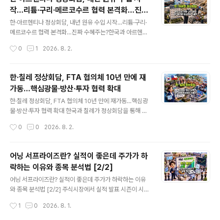
너지는 2026년 6월부터 8월 3일까지 LG유플러스, 삼성
작…리튬·구리·메르코수르 협력 본격화…진짜
SDS, 삼성물산, KT가 추진하는 데이터센터 프로젝트에서
글 내용
수혜주는?
총 2,126억원 규모의 비상발전기 공급계약을 확보했습니
한·아르헨티나 정상회담, 내년 원유 수입 시작…리튬·구리·
다.2026년 1분기 말 수주잔고가 3,967억원이었다는 점
메르코수르 협력 본격화…진짜 수혜주는?한국과 아르헨티
을 고려하면, 최근 수주는 회사의 중장기 실적 가시성을 크
나가 원유와 리튬을 중심으로 에너지·핵심광물 공급망 협
작성시간
0
1
2026. 8. 2.
게 높여주는 변화입니다.다만 수주 증가와 주가 상승이 동
력을 강화합니다.이재명 대통령은 2026년 7월 31일 아르
시에 진행되고 있기 때문에 지..
헨티나 부에노스아이레스에서 하비에르 밀레이 대통령과
정상회담을 열고, 2027년 아르헨티나산 원유 수입 개시와
한·칠레 정상회담, FTA 협의체 10년 만에 재
핵심광물 공급망 협력 확대에 뜻을 모았습니다.대한민국
가동…핵심광물·방산·투자 협력 확대
대통령의 아르헨티나 공식 방문은 22년 만입니다. 아르헨
글 내용
티나는 원유와 천연가스뿐 아니라 리튬·구리 등 미래 산업
한·칠레 정상회담, FTA 협의체 10년 만에 재가동…핵심광
에 필요한 전략 자원을 보유한 국가입니다. 메르코수르의
물·방산·투자 협력 확대 한국과 칠레가 정상회담을 통해 약
핵심 회원국이라는 점에서도 이번 정상회담은 단순한 자원
10년간 열리지 않았던 한·칠레 자유무역협정, FTA 자유무
작성시간
0
0
2026. 8. 2.
외교를 넘어 남미 시장 진출 기반을 넓히는 의미가 있습니
역위원회를 다시 가동하기로 했습니다.이번 회담은 단순히
다.이번 회담의 핵심은 세 가지로 압축할 수 있습..
양국 간 상품 교역을 확대하는 수준을 넘어섰다는 점에서
의미가 있습니다. 칠레가 보유한 구리·리튬·아연 등 핵심광
어닝 서프라이즈란? 실적이 좋은데 주가가 하
물과 한국의 제련·배터리·전력기기·조선·방산 기술을 연결
락하는 이유와 종목 분석법 [2/2]
하고, 공동 투자와 공급망 협력까지 확대하는 방안이 논의
글 내용
됐기 때문입니다.특히 인공지능 데이터센터, 전기차, 배터
어닝 서프라이즈란? 실적이 좋은데 주가가 하락하는 이유
리, 재생에너지, 전력망 투자가 증가하면서 구리와 리튬의
와 종목 분석법 [2/2] 주식시장에서 실적 발표 시즌이 시작
전략적 가치가 높아지고 있습니다. 칠레와의 협력이 실제
되면 가장 자주 등장하는 표현이 있습니다.바로 어닝 서프
작성시간
1
0
2026. 8. 1.
장기 공급계약과 현지 투자로 이어진다면 국내 핵심광물·
라이즈입니다.많은 투자자는 어닝 서프라이즈를 “기업이
전력인프라·방산 기업에도 새로운 사..
좋은 실적을 발표했다”는 뜻으로 받아들입니다.하지만 실