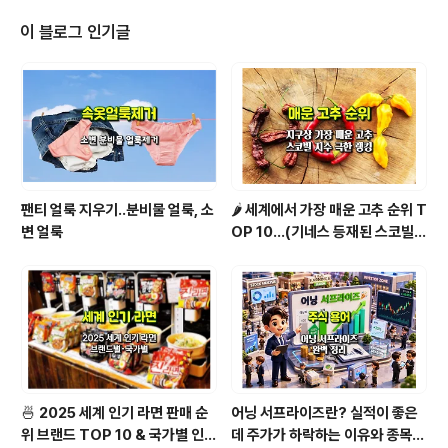
권가는 7,000포인트대까지 거론할 정도로 낙관론을 펴고,
다른 곳은 4,500포인트대까지 낮은 시나리오를 열어두고
이 블로그 인기글
있습니다. 이러한 전망의 차이는 금리 경로, 반도체 실적,
지정학 리스크 등 복합 변수에 기인합니다.이번 글에서는
국내 주요 증권사와 글로벌 IB가 제시한 2026년 코스피
목표치 10개 이상을 한 자리에서 비교하고, 그 배경과 의미
를 해석합니다. ?..
팬티 얼룩 지우기..분비물 얼룩, 소
🌶️ 세계에서 가장 매운 고추 순위 T
변 얼룩
OP 10...(기네스 등재된 스코빌
지수 기준)
🍜 2025 세계 인기 라면 판매 순
어닝 서프라이즈란? 실적이 좋은
위 브랜드 TOP 10 & 국가별 인기
데 주가가 하락하는 이유와 종목