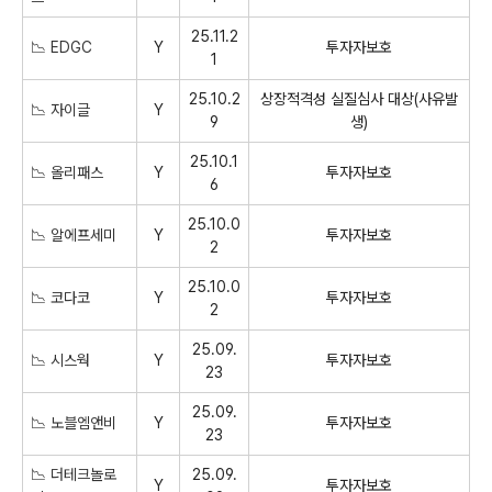
25.11.2
📉 EDGC
Y
투자자보호
1
25.10.2
상장적격성 실질심사 대상(사유발
📉 자이글
Y
9
생)
25.10.1
📉 올리패스
Y
투자자보호
6
25.10.0
📉 알에프세미
Y
투자자보호
2
25.10.0
📉 코다코
Y
투자자보호
2
25.09.
📉 시스웍
Y
투자자보호
23
25.09.
📉 노블엠앤비
Y
투자자보호
23
📉 더테크놀로
25.09.
Y
투자자보호