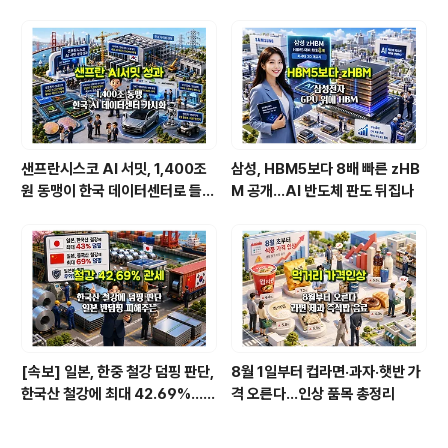
라면 순위 BEST 2
분석법 [1/2]
샌프란시스코 AI 서밋, 1,400조
삼성, HBM5보다 8배 빠른 zHB
원 동맹이 한국 데이터센터로 들어
M 공개…AI 반도체 판도 뒤집나
온다
[속보] 일본, 한중 철강 덤핑 판단,
8월 1일부터 컵라면·과자·햇반 가
한국산 철강에 최대 42.69%…직
격 오른다…인상 품목 총정리
격탄 맞을 종목은