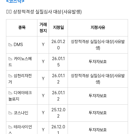
<코스닥>
👉🏻 상장적격성 실질심사 대상(사유발생)
거래
종목
지정일
지정사유
정지
26.01.2
상장적격성 실질심사 대상(사유발
📉 DMS
Y
0
생)
📉 카이노스메
26.01.1
Y
투자자보호
드
5
📉 삼천리자전
26.01.1
상장적격성 실질심사 대상(사유발
Y
거
2
생)
📉
디에이테크
26.01.1
Y
투자자보호
놀로지
2
25.12.0
📉
코스나인
Y
투자자보호
2
📉 테라사이언
26.12.0
Y
투자자보호
스
1