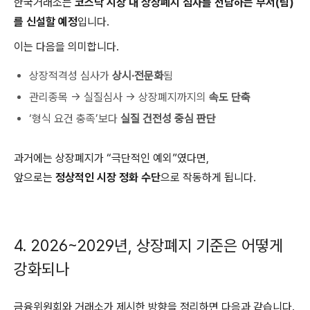
한국거래소
는
코스닥 시장 내 상장폐지 심사를 전담하는 부서(팀)
를 신설할 예정
입니다.
이는 다음을 의미합니다.
상장적격성 심사가
상시·전문화
됨
관리종목 → 실질심사 → 상장폐지까지의
속도 단축
‘형식 요건 충족’보다
실질 건전성 중심 판단
과거에는 상장폐지가 “극단적인 예외”였다면,
앞으로는
정상적인 시장 정화 수단
으로 작동하게 됩니다.
4. 2026~2029년, 상장폐지 기준은 어떻게
강화되나
금융위원회
와 거래소가 제시한 방향을 정리하면 다음과 같습니다.