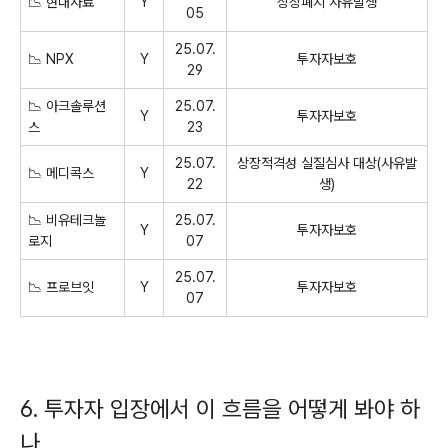
📉 현대사료
Y
상장폐지 사유발생
05
25.07.
📉 NPX
Y
투자자보호
29
📉 아크솔루션
25.07.
Y
투자자보호
스
23
25.07.
상장적격성 실질심사 대상(사유발
📉 메디콕스
Y
22
생)
📉 비유테크놀
25.07.
Y
투자자보호
로지
07
25.07.
📉 프로브잇
Y
투자자보호
07
6. 투자자 입장에서 이 흐름을 어떻게 봐야 하
나