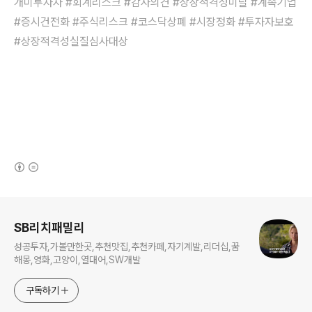
개미투자자 #회계리스크 #감사의견 #상장적격성미달
#계속기업
#증시건전화 #주식리스크 #코스닥상폐 #시장정화 #투자자보호
#상장적격성실질심사대상
(새창열림)
로그 정보
SB리치패밀리
성공투자,가볼만한곳,추천맛집,추천카페,자기계발,리더십,꿈
해몽,영화,고양이,열대어,SW개발
구독하기