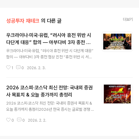
더보기
성공투자 재테크
의 다른 글
우크라이나·미국·유럽, “러시아 휴전 위반 시
다단계 대응” 합의 — 아부다비 3자 종전 협
글 내용
상 진전
우크라이나·미국·유럽, “러시아 휴전 위반 시 다단계 대응”
합의 — 아부다비 3자 종전 협상 진전 “휴전 위반 시 서방
공동 대응 체계 합의 — 아부다비 3자 종전 협상 진전”우
1
0
2026. 2. 3.
크라이나와 미국, 유럽 주요국이 러시아가 미래 휴전 협정
을 위반할 경우 공동 대응하는 “다단계 이행 계획”에 합의
했다는 보도가 영국 *파이낸셜타임스(FT)*를 통해 2026
2026 코스피·코스닥 최신 전망: 국내외 증권
년 2월 3일 전해졌습니다. 이 계획은 24시간 이내 경고부
터 다국적군 개입, 최종적으로 서방군 공동 대응까지 포함
사 목표치 & 오늘 종가까지 총정리
글 내용
하는 구조로 설계돼 있으며, 관련 당사국 대표들이 아랍에
2026 코스피·코스닥 최신 전망: 국내외 증권사 목표치 &
미리트 아부다비에서 전쟁 종식 회담을 진행 중입니다 ▶
오늘 종가까지 총정리2026년 한국 증시는 글로벌 경쟁 증
휴전 위반 시 다단계 대응 계획 핵심FT 보도에 따르면 우
시 대비 상승 여력이 기대되는 가운데, 국내외 주요 증권사
크라이나와 서방 파트너들은 향후 휴전이 체결된 뒤 러시
0
0
2026. 2. 2.
들이 목표 지수를 잇따라 상향 조정하고 있습니다. 특히 오
아가 이를 위반할 경우를 ..
늘 대신증권이 5,800포인트로 상향한 발표는 시장의 실적
개선 기대를 반영하는 신호로 해석되고 있습니다.일부 증