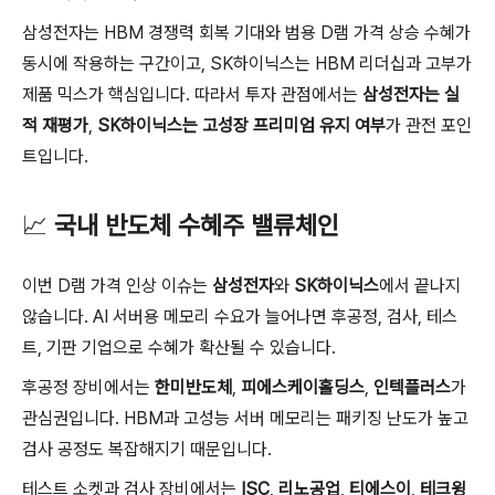
삼성전자는 HBM 경쟁력 회복 기대와 범용 D램 가격 상승 수혜가
동시에 작용하는 구간이고, SK하이닉스는 HBM 리더십과 고부가
제품 믹스가 핵심입니다. 따라서 투자 관점에서는
삼성전자는 실
적 재평가
,
SK하이닉스는 고성장 프리미엄 유지 여부
가 관전 포인
트입니다.
📈
국내 반도체 수혜주 밸류체인
이번 D램 가격 인상 이슈는
삼성전자
와
SK하이닉스
에서 끝나지
않습니다. AI 서버용 메모리 수요가 늘어나면 후공정, 검사, 테스
트, 기판 기업으로 수혜가 확산될 수 있습니다.
후공정 장비에서는
한미반도체
,
피에스케이홀딩스
,
인텍플러스
가
관심권입니다. HBM과 고성능 서버 메모리는 패키징 난도가 높고
검사 공정도 복잡해지기 때문입니다.
테스트 소켓과 검사 장비에서는
ISC
,
리노공업
,
티에스이
,
테크윙