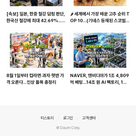
[속보] 일본, 한중 철강 덤핑 판단,
🌶️ 세계에서 가장 매운 고추 순위 T
한국산 철강에 최대 42.69%…직
OP 10...(기네스 등재된 스코빌
격탄 맞을 종목은
지수 기준)
8월 1일부터 컵라면·과자·햇반 가
NAVER, 엔비디아가 1조 4,809
격 오른다…인상 품목 총정리
억 베팅…14조 원 AI 팩토리, 1조
자사주 소각까지
의안내
티스토리
로그인
고객센터
© Daum Corp.