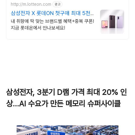
http://m.lotteon.com
광고
삼성전자 X 롯데ON 첫구매 최대 5천
원 혜택!
내 취향에 딱 맞는 브랜드별 혜택+중복 쿠폰!
지금 롯데온에서 만나보세요!
삼성전자, 3분기 D램 가격 최대 20% 인
상…AI 수요가 만든 메모리 슈퍼사이클