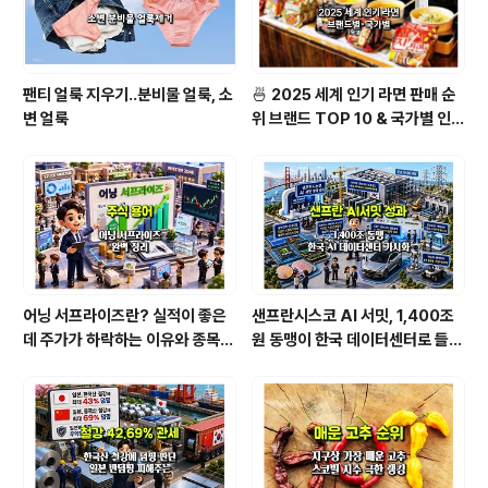
파운드리 사업의 신뢰 회복 구..
팬티 얼룩 지우기..분비물 얼룩, 소
🍜 2025 세계 인기 라면 판매 순
변 얼룩
위 브랜드 TOP 10 & 국가별 인기
라면 순위 BEST 2
어닝 서프라이즈란? 실적이 좋은
샌프란시스코 AI 서밋, 1,400조
데 주가가 하락하는 이유와 종목
원 동맹이 한국 데이터센터로 들어
분석법 [1/2]
온다