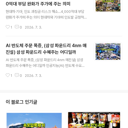
0억대 부담 완화가 주가에 주는 의미
글 내용
현대차·기아, 인도 과징금 리스크 해소…4,000억대 부담
완화가 주가에 주는 의미 현대차와 기아에 인도발 긍정적
인 뉴스가 나왔습니다. 인도 정부가 현대차 인도법인, 기아
1
0
2026. 7. 3.
인도법인, 마힌드라앤마힌드라 등 주요 완성차 업체에 부
과될 예정이던 기업평균연비제도, 즉 CAFE-2 관련 과징
금 부담을 면제하거나 대폭 완화하는 구제 조치를 취한 것
AI 반도체 주문 폭증, (삼성 파운드리 4nm 매
으로 전해졌습니다.보도에 따르면 이번 과징금 규모는 전
체 자동차 업계 기준 약 270억 루피, 원화로 약 4,000억
진설) 삼성 파운드리 수혜주는 어디일까
글 내용
원대에 해당합니다. KPI뉴스는 현대차 인도법인에 약 300
AI 반도체 주문 폭증, (삼성 파운드리 4nm 매진설) 삼성
억 루피, 기아 인도법인에 약 135억 루피 수준의 과징금 부
파운드리 수혜주는 어디일까 인공지능(AI) 반도체 수요가
담이 거론됐으나, 인도 정부가 표준 과징금 산정 계수를 낮
예상보다 더 빠르게 확대되면서 글로벌 파운드리 시장의
추는 방식으로 부담을 대폭 줄였다고 보도했습니다.이번
1
0
2026. 7. 3.
분위기가 달라지고 있습니다. 그동안 첨단 공정 시장은 TS
이슈는 단순히 벌금을 피했..
MC 중심으로 움직였지만, 최근에는 TSMC의 생산능력이
빅테크와 AI 반도체 고객사 수요를 모두 감당하기 어려운
상황이 이어지고 있습니다.이런 가운데 삼성 파운드리의 4
nm 공정이 사실상 풀가동 수준에 근접했고, 삼성전자가 선
이 블로그 인기글
별적으로 주문을 받기 시작했다는 보도가 나왔습니다. 단
순히 “주문이 늘었다”는 의미를 넘어, 삼성 파운드리가 가
격과 고객을 선택할 수 있는 협상력을 일부 회복하고 있다
는 점에서 주목할 필요가 있습니다.특히 4nm는 삼성전자