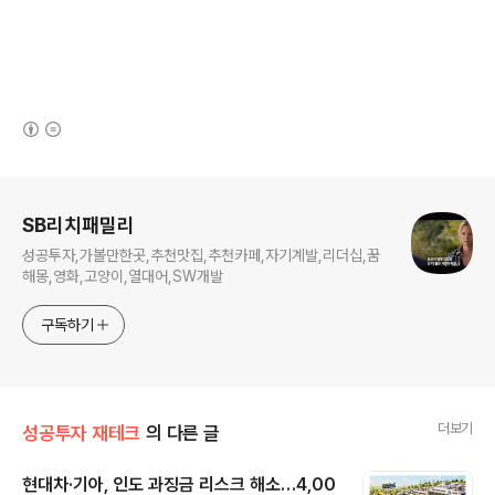
(새창열림)
로그 정보
SB리치패밀리
성공투자,가볼만한곳,추천맛집,추천카페,자기계발,리더십,꿈
해몽,영화,고양이,열대어,SW개발
구독하기
더보기
성공투자 재테크
의 다른 글
현대차·기아, 인도 과징금 리스크 해소…4,00