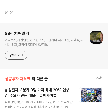
(새창열림)
로그 정보
SB리치패밀리
성공투자,가볼만한곳,추천맛집,추천카페,자기계발,리더십,꿈
해몽,영화,고양이,열대어,SW개발
구독하기
더보기
성공투자 재테크
의 다른 글
삼성전자, 3분기 D램 가격 최대 20% 인상…
AI 수요가 만든 메모리 슈퍼사이클
글 내용
삼성전자, 3분기 D램 가격 최대 20% 인상…AI 수요가 만
든 메모리 슈퍼사이클 삼성전자가 2026년 3분기 D램 평