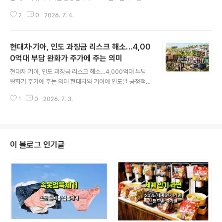
균판매가격, 즉 ASP를 전분기 대비 최대 20% 수준까지
2
0
2026. 7. 4.
인상하는 방안을 추진하고 있습니다. 이는 단순한 가격 인
상 뉴스가 아니라, AI 데이터센터 투자 확대가 메모리 반도
체 시장 전체의 가격 결정권을 공급자 쪽으로 이동시키고
현대차·기아, 인도 과징금 리스크 해소…4,00
있다는 신호입니다.특히 이번 이슈는 HBM만의 문제가 아
닙니다. AI 서버에 들어가는 서버용 D램, 일반 DDR5, LP
0억대 부담 완화가 주가에 주는 의미
글 내용
DDR까지 수요가 확산되면서 메모리 반도체 전반의 공급
현대차·기아, 인도 과징금 리스크 해소…4,000억대 부담
부족 현상이 이어지고 있습니다. 업계에서는 가격 상승률
완화가 주가에 주는 의미 현대차와 기아에 인도발 긍정적
이 시간이 갈수록 둔화될 수는 있지만, 내년까지도 높은 수
인 뉴스가 나왔습니다. 인도 정부가 현대차 인도법인, 기아
익성 기조가 이어질 가능성이 있다는 전망이 나오고 있습
1
0
2026. 7. 3.
인도법인, 마힌드라앤마힌드라 등 주요 완성차 업체에 부
니다. 💰 삼성전자, 3..
과될 예정이던 기업평균연비제도, 즉 CAFE-2 관련 과징
금 부담을 면제하거나 대폭 완화하는 구제 조치를 취한 것
으로 전해졌습니다.보도에 따르면 이번 과징금 규모는 전
체 자동차 업계 기준 약 270억 루피, 원화로 약 4,000억
이 블로그 인기글
원대에 해당합니다. KPI뉴스는 현대차 인도법인에 약 300
억 루피, 기아 인도법인에 약 135억 루피 수준의 과징금 부
담이 거론됐으나, 인도 정부가 표준 과징금 산정 계수를 낮
추는 방식으로 부담을 대폭 줄였다고 보도했습니다.이번
이슈는 단순히 벌금을 피했..