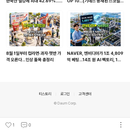
한국산 철강에 최대 42.69%…직
OP 10...(기네스 등재된 스코빌
격탄 맞을 종목은
지수 기준)
8월 1일부터 컵라면·과자·햇반 가
NAVER, 엔비디아가 1조 4,809
격 오른다…인상 품목 총정리
억 베팅…14조 원 AI 팩토리, 1조
자사주 소각까지
의안내
티스토리
로그인
고객센터
© Daum Corp.
1
0