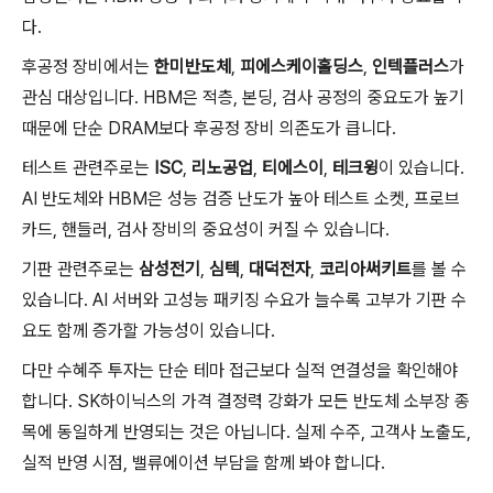
다.
후공정 장비에서는
한미반도체
,
피에스케이홀딩스
,
인텍플러스
가
관심 대상입니다. HBM은 적층, 본딩, 검사 공정의 중요도가 높기
때문에 단순 DRAM보다 후공정 장비 의존도가 큽니다.
테스트 관련주로는
ISC
,
리노공업
,
티에스이
,
테크윙
이 있습니다.
AI 반도체와 HBM은 성능 검증 난도가 높아 테스트 소켓, 프로브
카드, 핸들러, 검사 장비의 중요성이 커질 수 있습니다.
기판 관련주로는
삼성전기
,
심텍
,
대덕전자
,
코리아써키트
를 볼 수
있습니다. AI 서버와 고성능 패키징 수요가 늘수록 고부가 기판 수
요도 함께 증가할 가능성이 있습니다.
다만 수혜주 투자는 단순 테마 접근보다 실적 연결성을 확인해야
합니다. SK하이닉스의 가격 결정력 강화가 모든 반도체 소부장 종
목에 동일하게 반영되는 것은 아닙니다. 실제 수주, 고객사 노출도,
실적 반영 시점, 밸류에이션 부담을 함께 봐야 합니다.