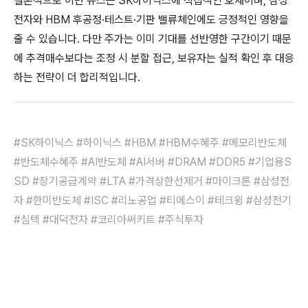
결론적으로 이번 뉴스는 SK하이닉스에 직접적인 호재이며, 삼성
전자와 HBM 후공정·테스트·기판 밸류체인에도 긍정적인 영향을
줄 수 있습니다. 다만 주가는 이미 기대를 선반영한 구간이기 때문
에 추격매수보다는 조정 시 분할 접근, 보유자는 실적 확인 후 대응
하는 전략이 더 합리적입니다.
#SK하이닉스 #하이닉스 #HBM #HBM수혜주 #메모리반도체
#반도체수혜주 #AI반도체 #AI서버 #DRAM #DDR5 #기업용S
SD #장기공급계약 #LTA #가격상한선제거 #마이크론 #삼성전
자 #한미반도체 #ISC #리노공업 #티에스이 #테크윙 #삼성전기
#심텍 #대덕전자 #코리아써키트 #주식투자