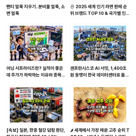
팬티 얼룩 지우기..분비물 얼룩, 소
🍜 2025 세계 인기 라면 판매 순
변 얼룩
위 브랜드 TOP 10 & 국가별 인기
라면 순위 BEST 2
어닝 서프라이즈란? 실적이 좋은
샌프란시스코 AI 서밋, 1,400조
데 주가가 하락하는 이유와 종목
원 동맹이 한국 데이터센터로 들어
분석법 [1/2]
온다
[속보] 일본, 한중 철강 덤핑 판단,
🌶️ 세계에서 가장 매운 고추 순위 T