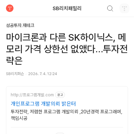
검색하기
SB리치패밀리
티스토리
성공투자 재테크
마이크론과 다른 SK하이닉스, 메
모리 가격 상한선 없앴다…투자전
략은
SB리치퍼슨
2026. 7. 4. 12:24
http://프로그램개발.com
광고
개인프로그램 개발의뢰 밝은터
투자전략, 저렴한 프로그램 개발의뢰 ,20년경력 프로그래머,
책임시공