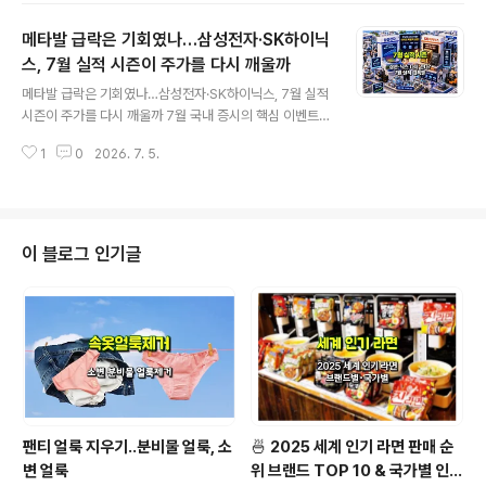
근 분위기는 달라지고 있습니다.테슬라 AI 칩 수주에 이어
메타발 급락은 기회였나…삼성전자·SK하이닉
메타와 앤스로픽까지 삼성 파운드리 2나노 공정을 검토하
거나 협력 논의에 들어갔다는 보도가 이어지고 있기 때문
스, 7월 실적 시즌이 주가를 다시 깨울까
글 내용
입니다. 서울경제 보도에 따르면 메타는 차세대 AI 가속기
메타발 급락은 기회였나…삼성전자·SK하이닉스, 7월 실적
MTIA 3세대 설계와 생산을 위해 삼성 파운드리의 최선단
시즌이 주가를 다시 깨울까 7월 국내 증시의 핵심 이벤트
2나노 공정을 적용하는 10조 원 이상 규모의 협력을 추진
는 단연 삼성전자와 SK하이닉스의 2분기 실적 발표입니
중이며, 앤스로픽도 자체 ASIC 개발 과정에서 삼성 2나노
1
0
2026. 7. 5.
다. 삼성전자는 7월 7일 2분기 잠정실적 발표가 예정되어
공정과 첨단 패키징 활용을 ..
있고, SK하이닉스는 7월 29일 2분기 실적 발표가 예상되
고 있습니다. 최근 메타발 AI 투자 우려로 반도체주가 급락
하는 장면도 있었지만, 시장의 시선은 다시 실적으로 이동
하고 있습니다.이번 실적 시즌이 중요한 이유는 단순히 “삼
이 블로그 인기글
성전자와 SK하이닉스가 돈을 많이 벌었다”는 차원을 넘어
서기 때문입니다. 지금 메모리 반도체 업황은 HBM 중심의
고부가 D램 호황에서 서버용 D램, eSSD, 범용 D램 가격
상승까지 확산되는 구간입니다. 즉, AI 반도체 수요가 특정
제품 하나가 아니라..
팬티 얼룩 지우기..분비물 얼룩, 소
🍜 2025 세계 인기 라면 판매 순
변 얼룩
위 브랜드 TOP 10 & 국가별 인기