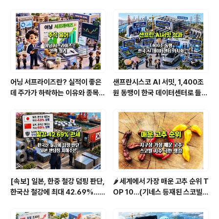
라면 순위 BEST 2
어닝 서프라이즈란? 실적이 좋은
샌프란시스코 AI 서밋, 1,400조
데 주가가 하락하는 이유와 종목
원 동맹이 한국 데이터센터로 들어
분석법 [1/2]
온다
[속보] 일본, 한중 철강 덤핑 판단,
🌶️ 세계에서 가장 매운 고추 순위 T
한국산 철강에 최대 42.69%…직
OP 10...(기네스 등재된 스코빌
격탄 맞을 종목은
지수 기준)