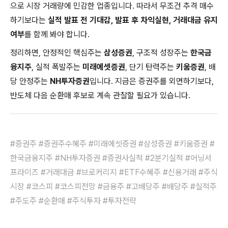
으로 시장 거래량에 민감한 업종입니다. 따라서 무조건 추격 매수
하기보다는
실적 발표 전 기대감, 발표 후 차익실현, 거래대금 유지
여부
를 함께 봐야 합니다.
정리하면, 안정적인 핵심주는
삼성증권
, 구조적 성장주는
한국금
융지주
, 실적 폭발주는
미래에셋증권
, 단기 탄력주는
키움증권
, 배
당 안정주는
NH투자증권
입니다. 지금은 증권주를 외면하기보다,
반도체 다음 순환매 후보로 계속 관찰할 필요가 있습니다.
#증권주 #증권주수혜주 #미래에셋증권 #삼성증권 #키움증권 #
한국금융지주 #NH투자증권 #증권사실적 #2분기실적 #어닝서
프라이즈 #거래대금 #브로커리지 #ETF수혜주 #신용거래 #주식
시장 #코스피 #코스피전망 #금융주 #고배당주 #배당주 #실적주
#주도주 #순환매 #주식투자 #투자전략