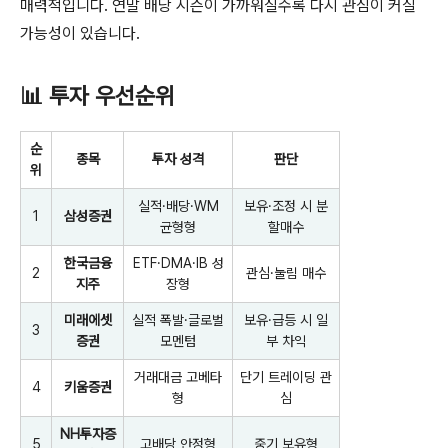
매력적입니다. 연말 배당 시즌이 가까워질수록 다시 관심이 커질
가능성이 있습니다.
📊 투자 우선순위
순
종목
투자 성격
판단
위
실적·배당·WM
보유·조정 시 분
1
삼성증권
균형형
할매수
한국금융
ETF·DMA·IB 성
2
관심·눌림 매수
지주
장형
미래에셋
실적 폭발·글로벌
보유·급등 시 일
3
증권
모멘텀
부 차익
거래대금 고베타
단기 트레이딩 관
4
키움증권
형
심
NH투자증
5
고배당 안정형
중기 보유형