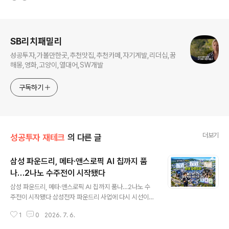
로그 정보
SB리치패밀리
성공투자,가볼만한곳,추천맛집,추천카페,자기계발,리더십,꿈
해몽,영화,고양이,열대어,SW개발
구독하기
더보기
성공투자 재테크
의 다른 글
삼성 파운드리, 메타·앤스로픽 AI 칩까지 품
나…2나노 수주전이 시작됐다
글 내용
삼성 파운드리, 메타·앤스로픽 AI 칩까지 품나…2나노 수
주전이 시작됐다 삼성전자 파운드리 사업에 다시 시선이
쏠리고 있습니다. 그동안 삼성 파운드리는 TSMC와의 격
1
0
2026. 7. 6.
차, 선단 공정 수율 논란, 비메모리 적자 부담 때문에 삼성
전자 주가의 할인 요인으로 평가받아 왔습니다. 그러나 최