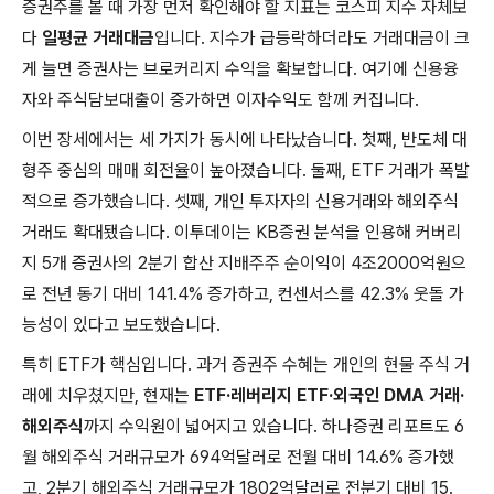
증권주를 볼 때 가장 먼저 확인해야 할 지표는 코스피 지수 자체보
다
일평균 거래대금
입니다. 지수가 급등락하더라도 거래대금이 크
게 늘면 증권사는 브로커리지 수익을 확보합니다. 여기에 신용융
자와 주식담보대출이 증가하면 이자수익도 함께 커집니다.
이번 장세에서는 세 가지가 동시에 나타났습니다. 첫째, 반도체 대
형주 중심의 매매 회전율이 높아졌습니다. 둘째, ETF 거래가 폭발
적으로 증가했습니다. 셋째, 개인 투자자의 신용거래와 해외주식
거래도 확대됐습니다. 이투데이는 KB증권 분석을 인용해 커버리
지 5개 증권사의 2분기 합산 지배주주 순이익이 4조2000억원으
로 전년 동기 대비 141.4% 증가하고, 컨센서스를 42.3% 웃돌 가
능성이 있다고 보도했습니다.
특히 ETF가 핵심입니다. 과거 증권주 수혜는 개인의 현물 주식 거
래에 치우쳤지만, 현재는
ETF·레버리지 ETF·외국인 DMA 거래·
해외주식
까지 수익원이 넓어지고 있습니다. 하나증권 리포트도 6
월 해외주식 거래규모가 694억달러로 전월 대비 14.6% 증가했
고, 2분기 해외주식 거래규모가 1802억달러로 전분기 대비 15.