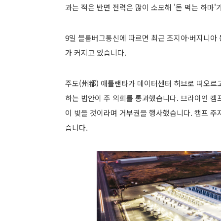
과는 적은 반면 전력은 많이 소모해 '돈 먹는 하마'
9일 블룸버그통신에 따르면 최근 조지아·버지니아 
가 커지고 있
습니
다.
주도(州都) 애틀랜타가 데이터센터 허브로 떠오르고
하는 법안이 주 의회를 통과했
습니
다.
브라이언 캠프
이 빚을 것이라며 거부권을 행사했
습니
다. 캠프 
습니
다.