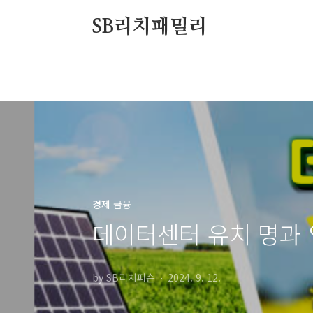
본문 바로가기
SB리치패밀리
경제 금융
데이터센터 유치 명과 
by SB리치퍼슨
2024. 9. 12.