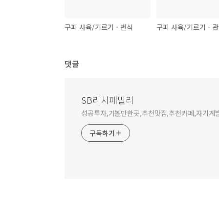
구피 사육/기르기 - 번식
구피 사육/기르기 - 
댓글
SB리치패밀리
성공투자,가볼만한곳,추천맛집,추천카페,자기계발
구독하기