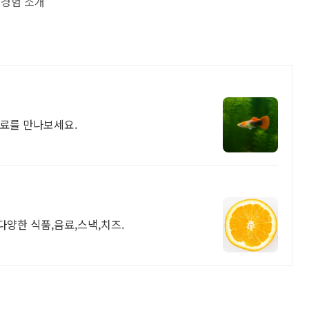
육경험 소개
사료를 만나보세요.
다양한 식품,음료,스낵,치즈.