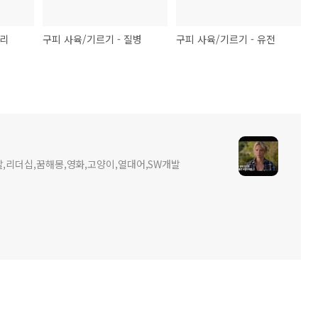
관리
구피 사육/기르기 - 질병
구피 사육/기르기 - 유전
,리더십,꿈해몽,영화,고양이,열대어,SW개발