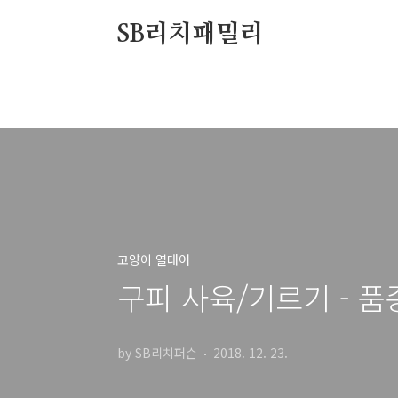
본문 바로가기
SB리치패밀리
고양이 열대어
구피 사육/기르기 - 품
by SB리치퍼슨
2018. 12. 23.