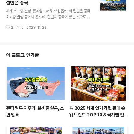
자영업자 커뮤니티에 글을 올린 식당 주인은, "요청 사항
절반은 중국
글 내용
보는 순간 목덜미가 뻐근해졌고 결국 주문을 취소했다"고
세계 초고층 빌딩..롯데월드타워 6위, 톱50의 절반은 중국
적었습니다. 그러자 해당 고객으로부터 허락 없이 주문을
초고층 빌딩 중에서 톱50의 절반이 중국에 있는 것으로 조
취소했다며 소비자원에 신고하겠다는 항의 전화가 이어졌
사되었습니다. 한국 최고층빌딩인 잠실 롯데월드타워는 세
고요. 결국 업주가 "업무 방해로 고소한다"고 경고한 뒤에
2
0
2023. 11. 22.
계 6위를 기록했습니다. 20일 니혼게이자이신문이 세계
야 항의가 멈췄다고 전했..
건축 전문가 등이 모인 세계초고층도시건축학회(CTBUH)
의 2023년 데이터베이스를 분석한 결과 상위 50위의 초
고층 빌딩 중 25개가 홍콩을 포함한 중국에 있는 것으로
조사됐습니다. 미국이 8개로 2위를 차지했고 아랍에미리
이 블로그 인기글
트(UAE)가 4개 건물을 보유한 것으로 조사됐습니다. 200
0년만 해도 미국이 26개로 가장 많았고 중국이 9개였으나
20년 만에 크게 역전된 것입니다. 세계 3위로 632m인 상
하이타워가 2015년 완공되었고, 2016년 광저우 CTF 파
이낸스 센터(530m..
팬티 얼룩 지우기..분비물 얼룩, 소
🍜 2025 세계 인기 라면 판매 순
변 얼룩
위 브랜드 TOP 10 & 국가별 인기
라면 순위 BEST 2