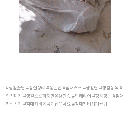
#생활꿀팁 #침실정리 #정돈팁 #침대커버 #생활팁 #생활상식 #
집꾸미기 #
생활소소하지만유용한것 #인테리어 #정리정돈 #침대
커버접기 #침대커버이렇게접으세요 #침대커버접기꿀팁