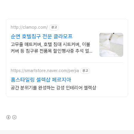
http://clamop.com/
광고
순면 호텔침구 전문 클라모프
고무줄 매트커버, 호텔 침대 시트커버, 이불
커버 등 침구류 전품목 할인행사중 추석 얼리
버드 최대 50% 할인
https://smartstore.naver.com/perjia
광고
홈스타일링 셀렉샵 페르지아
공간 분위기를 완성하는 감성 인테리어 셀렉샵
(새창열림)
로그 정보