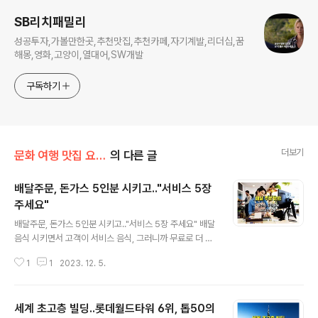
SB리치패밀리
성공투자,가볼만한곳,추천맛집,추천카페,자기계발,리더십,꿈
해몽,영화,고양이,열대어,SW개발
구독하기
더보기
문화 여행 맛집 요리 헬스
의 다른 글
배달주문, 돈가스 5인분 시키고.."서비스 5장
주세요"
글 내용
배달주문, 돈가스 5인분 시키고.."서비스 5장 주세요" 배달
음식 시키면서 고객이 서비스 음식, 그러니까 무료로 더 많
은 양을 당당히 요구해 종종 갈등을 빚곤 하는데요. 해도 해
1
1
2023. 12. 5.
도 너무하다 싶은 사연, 또 나왔습니다. 이번엔 돈가스집인
데요. 고객 주문표 보이시나요. 음식 평가, 리뷰를 써주겠다
며 돈가스 1인분에 고기 하나씩 더 달라고 요구하는데요.
세계 초고층 빌딩..롯데월드타워 6위, 톱50의
총 5인분을 시켰으니 공짜로 돈가스 5장을 달라는 겁니다.