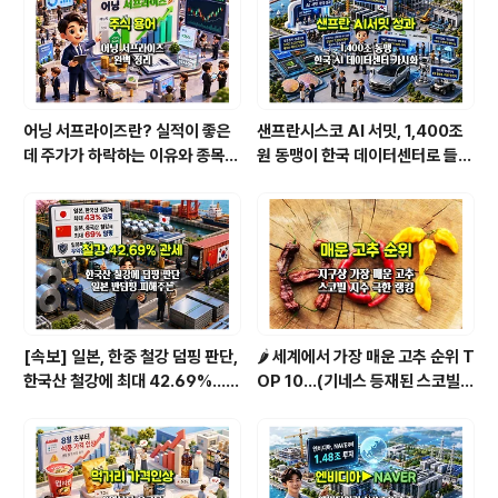
어닝 서프라이즈란? 실적이 좋은
샌프란시스코 AI 서밋, 1,400조
데 주가가 하락하는 이유와 종목
원 동맹이 한국 데이터센터로 들어
분석법 [1/2]
온다
[속보] 일본, 한중 철강 덤핑 판단,
🌶️ 세계에서 가장 매운 고추 순위 T
한국산 철강에 최대 42.69%…직
OP 10...(기네스 등재된 스코빌
격탄 맞을 종목은
지수 기준)