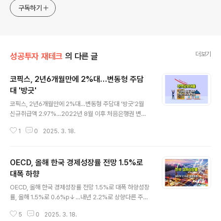
구독하기
더보기
성공투자 재테크
의 다른 글
코픽스, 2년6개월만에 2%대…변동형 주담
대 '방긋'
글 내용
코픽스, 2년6개월만에 2%대…변동형 주담대 '방긋'2월
신규취급액 2.97%…2022년 8월 이후 처음은행권 변동
형 주택담보대출(주담대) 금리 기준이 되는 코픽스(COFIX
1
0
2025. 3. 18.
·자금조달비용지수)가 다섯 달 연속 하락하며 2%대로 내
려앉았습니다. 시중은행의 변동형 주담대 금리도 오는 18
일부터 하향 조정됩니다.은행연합회는 지난 2월 신규취급
OECD, 올해 한국 경제성장률 전망 1.5%로
액 기준 코픽스가 2.97%를 기록해 전월 대비 0.11%포인
트(p) 하락했다고 17일 밝혔습니다. 신규취급액 기준 코픽
대폭 하향
글 내용
스가 2%대로 내려간건 지난 2022년 8월(2.96%) 이후
OECD, 올해 한국 경제성장률 전망 1.5%로 대폭 하향성장
2년 6개월 만에 처음입니다.코픽스 하락을 반영해 오는 1
률, 올해 1.5%로 0.6%p↓…내년 2.2%로 상향다른 주요
8일부터 KB국민은행의 변동형 주담대 금리는 기존 4.45
국에 비해 트럼프 관세전쟁에 더 취약 평가특히 정치적 불
~5.85%에서 4.34~5.74%로, 우리은행은 4.43~5.9
5
0
2025. 3. 18.
확실성, 성장률 큰폭 하락 원인 지적경제협력개발기구, OE