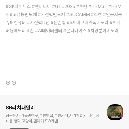
#
SK하이닉스 #엔비디아 #
GTC2025
#루빈 #HBM3E #HBM
4 #
고성능반도체 #저전력반도체 #
SOCAMM #소캠 #
인공지능
슈퍼컴퓨터 #
저전력D램 #
젠슨황 #
6세대고대역폭메모리
#
AI서
버용메모리표준
#
AI데이터센터 #온디바이스 #차량분야메모리
(새창열림)
로그 정보
SB리치패밀리
성공투자,가볼만한곳,추천맛집,추천카페,자기계발,리더십,꿈
해몽,영화,고양이,열대어,SW개발