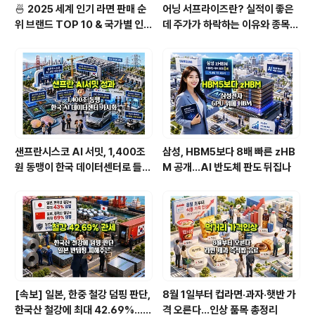
🍜 2025 세계 인기 라면 판매 순
어닝 서프라이즈란? 실적이 좋은
위 브랜드 TOP 10 & 국가별 인기
데 주가가 하락하는 이유와 종목
라면 순위 BEST 2
분석법 [1/2]
샌프란시스코 AI 서밋, 1,400조
삼성, HBM5보다 8배 빠른 zHB
원 동맹이 한국 데이터센터로 들어
M 공개…AI 반도체 판도 뒤집나
온다
[속보] 일본, 한중 철강 덤핑 판단,
8월 1일부터 컵라면·과자·햇반 가
한국산 철강에 최대 42.69%…직
격 오른다…인상 품목 총정리