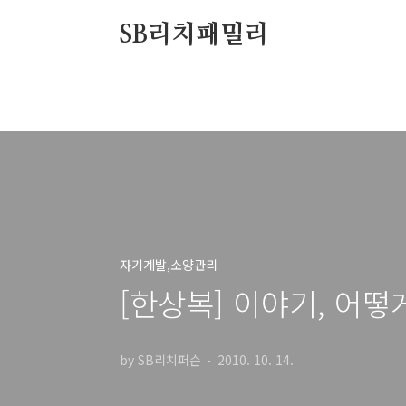
본문 바로가기
SB리치패밀리
자기계발,소양관리
[한상복] 이야기, 어떻게
by SB리치퍼슨
2010. 10. 14.