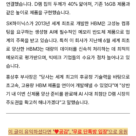
연결했
습니
다. D램 칩의 두께가 40% 얇아져, 기존 16GB 제품과
같은 높이로 제품을 구현했
습니
다.
SK하이닉스가 2013년 세계 최초로 개발한 HBM은 고성능 컴퓨
팅을 요구하는 생성형 AI에 필수적인 메모리 반도체 제품으로 업
계의 주목을 받고 있
습니
다. 특히 이 회사가 지난해 6월 세계 최초
로 양산한 HBM3는 대량의 데이터를 신속히 처리하는 데 최적의
메모리로 평가받으며, 빅테크 기업들의 수요가 점차 늘어나고 있
습니
다.
홍상후 부사장은 "당사는 세계 최고의 후공정 기술력을 바탕으로
초고속, 고용량 HBM 제품을 연이어 개발해낼 수 있었다"며 "상반
기 내 이번 신제품 양산 준비를 완료해 AI 시대 최첨단 D램 시장의
주도권을 확고히 해나가겠다"고 말했
습니
다.
이 글이 유익하셨다면
'
♥︎공감
', '
무료 단톡방 입장
'
으로 응원