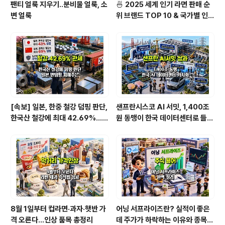
팬티 얼룩 지우기..분비물 얼룩, 소
🍜 2025 세계 인기 라면 판매 순
변 얼룩
위 브랜드 TOP 10 & 국가별 인기
라면 순위 BEST 2
[속보] 일본, 한중 철강 덤핑 판단,
샌프란시스코 AI 서밋, 1,400조
한국산 철강에 최대 42.69%…직
원 동맹이 한국 데이터센터로 들어
격탄 맞을 종목은
온다
8월 1일부터 컵라면·과자·햇반 가
어닝 서프라이즈란? 실적이 좋은
격 오른다…인상 품목 총정리
데 주가가 하락하는 이유와 종목