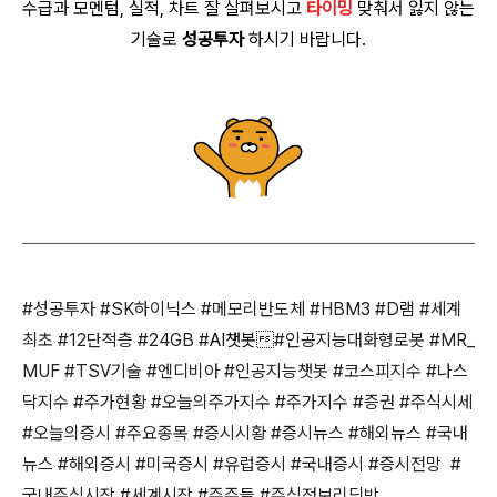
수급과 모멘텀, 실적, 차트 잘 살펴보시고
타이밍
맞춰서 잃지 않는
기술로
성공투자
하시기 바랍니다.
#성공투자 #SK하이닉스 #메모리반도체 #HBM3 #D램 #세계
최초 #12단적층 #24GB #
AI챗봇
#인공지능대화형로봇 #MR_
MUF #TSV기술 #엔디비아 #인공지능챗봇 #코스피지수 #나스
닥지수 #주가현황 #오늘의
주가지수 #주가지수 #증권 #주식시세
#오늘의증시 #주요종목
#증시시황 #증시뉴스 #해외뉴스 #국내
뉴스 #해외증시 #미국증시 #유럽증시 #국내증시 #증시전망 #
국내주식시장 #세계시장 #주주들 #주식정보리딩방