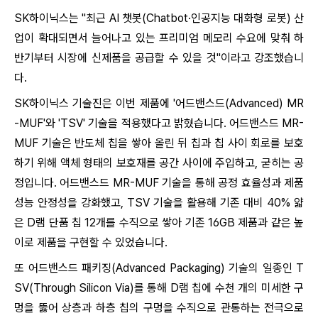
SK하이닉스는 "최근 AI 챗봇(Chatbot·인공지능 대화형 로봇) 산
업이 확대되면서 늘어나고 있는 프리미엄 메모리 수요에 맞춰 하
반기부터 시장에 신제품을 공급할 수 있을 것"이라고 강조했
습니
다.
SK하이닉스 기술진은 이번 제품에 '어드밴스드(Advanced) MR
-MUF'와 'TSV' 기술을 적용했다고 밝혔
습니
다.
어드밴스드 MR-
MUF 기술은 반도체 칩을 쌓아 올린 뒤 칩과 칩 사이 회로를 보호
하기 위해 액체 형태의 보호재를 공간 사이에 주입하고, 굳히는 공
정입니다.
어드밴스드 MR-MUF 기술을 통해 공정 효율성과 제품
성능 안정성을 강화했고, TSV 기술을 활용해 기존 대비 40% 얇
은 D램 단품 칩 12개를 수직으로 쌓아 기존 16GB 제품과 같은 높
이로 제품을 구현할 수 있었습니다.
또 어드밴스드 패키징(Advanced Packaging) 기술의 일종인 T
SV(Through Silicon Via)를 통해 D램 칩에 수천 개의 미세한 구
멍을 뚫어 상층과 하층 칩의 구멍을 수직으로 관통하는 전극으로