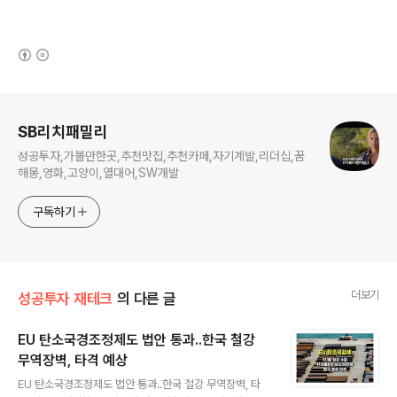
(새창열림)
로그 정보
SB리치패밀리
성공투자,가볼만한곳,추천맛집,추천카페,자기계발,리더십,꿈
해몽,영화,고양이,열대어,SW개발
구독하기
더보기
성공투자 재테크
의 다른 글
EU 탄소국경조정제도 법안 통과..한국 철강
무역장벽, 타격 예상
글 내용
EU 탄소국경조정제도 법안 통과..한국 철강 무역장벽, 타