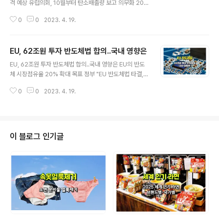
격 예상 유럽의회, 10월부터 탄소배출량 보고 의무화 202
6년 '탄소 국경세' 부과 시작 오는 10월부터 유럽연합(EU)
0
0
2023. 4. 19.
으로 철강·알루미늄 등을 수출하는 국내 기업들의 ‘탄소배
출량 보고’가 의무화됩니다. 이후 2026년부터는 이른바
‘탄소 국경세’ 부과도 시작될 전망입니다. 유럽연합(EU)의
EU, 62조원 투자 반도체법 합의..국내 영향은
입법부인 유럽의회가 철강, 알루미늄, 비료 등 수입품에 이
글 내용
른바 ‘탄소 국경세’를 부과하는 탄소국경조정제도(CBAM)
EU, 62조원 투자 반도체법 합의..국내 영향은 EU의 반도
법안을 18일 처리했다. EU는 법안이 시행되는 올해 10월
체 시장점유율 20% 확대 목표 정부 "EU 반도체법 타결,
부터 역외 기업들의 탄소 배출량 보고를 의무화하기로 했
韓 기업 생산시설 없어 영향 크지 않아" 점유율 20% 확대
습니다. 유럽의회는 이날 CBAM 법안이 가결됐다고 발표
0
0
2023. 4. 19.
목표 유럽연합(EU)가 430억유로(약 62조원) 규모의 보
했습니다. CBAM은 EU로 수출되는 철강, 알루미늄, 비료,
조금 및 투자를 통해 역내 반도체 산업을 육성한다는 내용
전기, 시멘트..
의 반도체법(ECA•European Chips Act)에 합의했습니
다. 18일(현지시각) 티에리 브르통 EU 내부시장 담당 집행
위원은 프랑스 스트라스부르 유럽의회에서 열린 기자회견
이 블로그 인기글
에서 반도체법 3자 협의가 최종 타결됐다고 밝혔습니다. 3
자 협의는 EU 집행위원회와 회원국 27개국을 대표하는 이
사회, 유럽의회가 신규 입법안 추진 시 세부 내용을 확정하
는 가장 중요한 관문입니다. 반도체법은 향후 유럽의회와
이사회 각..