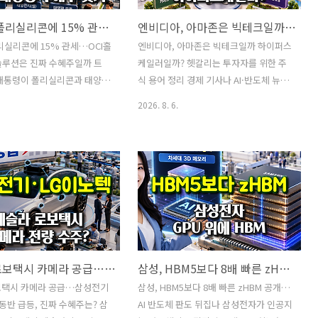
트럼프, 폴리실리콘에 15% 관세…OCI홀딩스·한화솔루션은 진짜 수혜주일까
엔비디아, 아마존은 빅테크일까 하이퍼스케일러일까? 헷갈리는 투자자를 위한 주식 용어 정리
리실리콘에 15% 관세…OCI홀
엔비디아, 아마존은 빅테크일까 하이퍼스
솔루션은 진짜 수혜주일까 트
케일러일까? 헷갈리는 투자자를 위한 주
 대통령이 폴리실리콘과 태양광
식 용어 정리 경제 기사나 AI·반도체 뉴스
% 관세와 최저 수입가격을 적
를 읽다 보면 ‘빅테크’와 ‘하이퍼스케일
2026. 8. 6.
하면서 국내 태양광 관련주가
러’라는 표현이 자주 등장합니다.두 용어
받고 있습니다.폴리실리콘은 태
모두 아마존, 마이크로소프트, 구글처럼
와 셀을 만드는 핵심 원료이
규모가 큰 기술기업을 가리킬 때 사용되
 제품은 반도체 제조에도 사용
기 때문에 같은 뜻처럼 느껴지기도 합니
국은 이번 조치의 목적을 중국
다. 그러나 엄밀히 따지면 기업을 구분하
형성된 폴리실리콘 공급망을 미
는 기준 자체가 다릅니다.쉽게 정리하면
 중심으로 재편하는 데 두고
다음과 같습니다.빅테크는 기업의 크기와
지만 이번 정책을 단순히 ‘중
시장 영향력을 강조하는 표현이고, 하이
 대한 추가 관세’로만 해석해
퍼스케일러는 초대형 컴퓨팅 인프라를 운
테슬라 로보택시 카메라 공급…삼성전기·LG이노텍 동반 급등, 진짜 수혜주는?
삼성, HBM5보다 8배 빠른 zHBM 공개…AI 반도체 판도 뒤집나
니다. 미국으로 수입되는 폴리
영하고 확장하는 능력을 강조하는 표현입
관련 파생제품에 광범위하게 적
니다.아마존이나 마이크로소프트처럼 두
보택시 카메라 공급…삼성전기
삼성, HBM5보다 8배 빠른 zHBM 공개…
어, 말레이시아와 한국에서 제
조건을 모두 충족하는 기업도 있지만, 모
 동반 급등, 진짜 수혜주는? 삼
AI 반도체 판도 뒤집나 삼성전자가 인공지