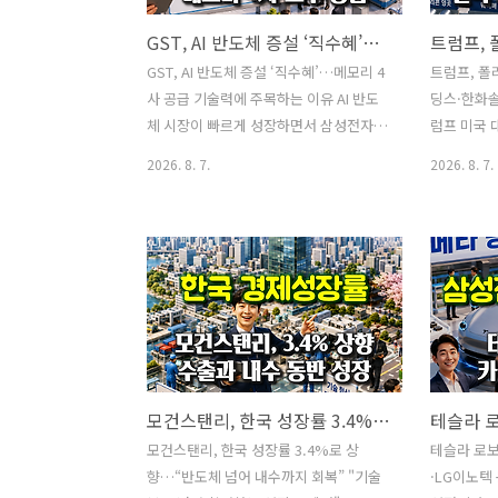
GST, AI 반도체 증설 ‘직수혜’…메모리 4사 공급 기술력에 주목하는 이유
GST, AI 반도체 증설 ‘직수혜’…메모리 4
트럼프, 폴
사 공급 기술력에 주목하는 이유 AI 반도
딩스·한화
체 시장이 빠르게 성장하면서 삼성전자와
럼프 미국
SK하이닉스, 마이크론을 비롯한 글로벌
제품에 15
2026. 8. 7.
2026. 8. 7.
메모리 기업들이 생산능력 확대에 나서고
용하기로 
있습니다. 시장에서는 HBM과 첨단 D램
다시 주목
을 직접 생산하는 반도체 기업뿐만 아니
양광 웨이퍼
라 생산공정에 필요한 장비와 부품을 공
며, 고순도
급하는 기업에도 관심이 쏠리고 있습니
됩니다. 미
다.이 가운데 반도체 공정용 스크러버와
중심으로 
칠러를 공급하는 GST·글로벌스탠다드테
국과 우방국
크놀로지가 AI 반도체 증설의 수혜 기업으
있습니다.하
로 부각되고 있습니다.GST는 삼성전자,
국산 제품에
모건스탠리, 한국 성장률 3.4%로 상향…“반도체 넘어 내수까지 회복”
SK하이닉스, 마이크론, 중국 메모리 기업
서는 안 됩
등 이른바 ‘메모리 4사’에 제품을 공급할
실리콘과 
모건스탠리, 한국 성장률 3.4%로 상
테슬라 로
수 있는 기술력과 고객사 레퍼런스를 확
용될 수 있
향…“반도체 넘어 내수까지 회복” "기술
·LG이노텍