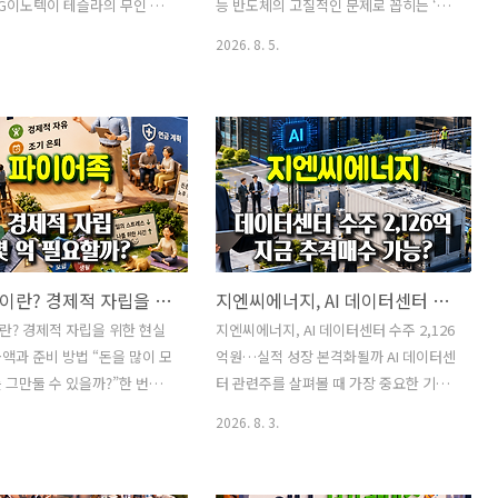
 미국으로 공급하는 국내 기
든 빅테크 기업이 하이퍼스케일러인 것은
G이노텍이 테슬라의 무인 로
능 반도체의 고질적인 문제로 꼽히는 ‘메
 부담이 발생할 수 있기 때문
아닙니다.📕 빅테크란 무엇인가빅테크
이버캡’에 들어가는 카메라 모
모리 장벽’을 해결하기 위한 차세대 3D 메
2026. 8. 5.
국..
(Big Tech..
한다는 소식이 전해지면서 국내
모리 기술을 공개했습니다.주인공은
가 강하게 반등했습니다.특히
zHBM입니다. 삼성전자는 미국에서 열린
 테슬라 로보택시 수주 기대
반도체 행사 FMS 2026에서 AI 가속기 위
SCI 한국 지수 신규 편입 가능성
에 메모리를 수직으로 쌓는 새로운 구조
며 장중 18% 넘게 상승했습
를 선보이며, 향후 HBM5 기반 시스템보
전기 역시 로보택시 카메라뿐
다 최대 8배 높은 성능을 구현할 수 있다
서버용 MLCC와 FC-BGA 공급
는 청사진을 제시했습니다.다만 이번 발
 겹치며 두 자릿수 상승률을
표를 두고 ‘HBM5보다 8배 빠른 메모리가
.2026년 8월 5일 기준 삼성
이미 개발됐다’고 받아들이는 것은 다소
파이어족이란? 경제적 자립을 위한 현실적인 목표금액과 준비 방법
지엔씨에너지, AI 데이터센터 수주 2,126억원…실적 성장 본격화될까
대비 13.76% 오른 134만
성급합니다. 현재 공개된 것은 상용화된
 LG이노텍은 14.86% 오른 60만
완성품보다 차세대 AI 시스템을 위한 구조
? 경제적 자립을 위한 현실
지엔씨에너지, AI 데이터센터 수주 2,126
에 거래를 마쳤습니다. LG이노텍
와 성능 목표에 가깝습니다.그럼에도 이
액과 준비 방법 “돈을 많이 모
억원…실적 성장 본격화될까 AI 데이터센
대 급등’은 오전 장중 기준이며,
번 발표가 중요한 이유는 분명합니다. 삼
 그만둘 수 있을까?”한 번쯤
터 관련주를 살펴볼 때 가장 중요한 기준
성전자가 단순히 HBM의..
 해본 사람이 적지 않을 것입
은 단순한 테마 편입 여부가 아닙니다. 실
2026. 8. 3.
생활이 힘들어서일 수도 있고,
제 데이터센터 건설 프로젝트에서 계약을
내는 시간을 늘리고 싶어서일
따내고, 그 수주가 매출과 이익으로 연결
다. 건강이 허락할 때 여행이
될 수 있는지를 확인해야 합니다.이런 관