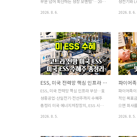
보한 것으로 평가받고 있습니다.다만
품을 생산해
부문 넘어 확산하는 성장 모멘텀"…2027
성전기와 L
GST를 단순히 HBM 장비주나 액침냉..
업에도 비용
년 2.7% 전망반도체 호황, 비기술 수출·
보택시 ‘사
2026. 8. 6.
2026. 8. 6.
입니다.결국 
소비로 확산한은 8·10월 추가 인상…내
듈을 공급
년 1분기 금리 3.5% 전망글로벌 투자은
전자부품주
행 모건스탠리가 2026년 한국 경제성장
LG이노텍은
률 전망치를 기존 2.8%에서 3.4%로
와 함께 M
0.6%포인트 상향 조정했습니다.2027년
까지 부각되
성장률 전망도 기존 2.3%에서 2.7%로
니다. 삼성
0.4%포인트 올렸습니다. 단순히 반도체
아니라 AI 
수출이 좋다는 수준을 넘어 자동차·기계·
확대 기대가
소비재 수출과 설비투자, 민간소비, 관광
기록했습니다
ESS, 미국 전력망 핵심 인프라 부상…효성중공업·산일전기·전선주까지 수혜주 총정리
·서비스업까지 경기 회복세가 확산하고
전기는 전일 
있다는 판단입니다.그러나 성장률 전망만
8,000원,
ESS, 미국 전력망 핵심 인프라 부상…효
파이어족이란
올라간 것은 아닙니다. 모건스탠리는 물
3,000원
성중공업·산일전기·전선주까지 수혜주
적인 목표금
가 상승률 전망과 한국은행 기준금리 전
의 ‘16%
총정리 미국 에너지저장장치, ESS 시장
으면 회사를
망도 함께 높였습니다. 경제가 ..
장중 최..
이 재생에너지 발전소의 보조설비에서 AI
이런 생각을
2026. 8. 5.
2026. 8. 5.
데이터센터와 미국 전력망을 지탱하는 핵
니다. 직장
심 인프라로 바뀌고 있습니다.대한무역투
가족과 보
자진흥공사, 코트라가 발표한 ‘미 ESS 시
수도 있습니