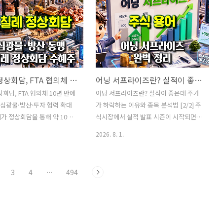
즐기고 싶다는 이유도 있습니
점에서 지엔씨에너지의 최근 행보는 눈에
고민과 함께 주목받은 개념이
띕니다. 지엔씨에너지는 2026년 6월부터
(FIRE)​입니다.파이어는 단순
8월 3일까지 LG유플러스, 삼성SDS, 삼
이에 회사를 그만두는 것을 의
성물산, KT가 추진하는 데이터센터 프로
니다. 핵심은 월급이 없어도
젝트에서 총 2,126억원 규모의 비상발전
할 수 있는 경제적 기반을 마
기 공급계약을 확보했습니다.2026년 1분
한·칠레 정상회담, FTA 협의체 10년 만에 재가동…핵심광물·방산·투자 협력 확대
어닝 서프라이즈란? 실적이 좋은데 주가가 하락하는 이유와 종목 분석법 [2/2]
를 위해 원하지 않는 일을 계속
기 말 수주잔고가 3,967억원이었다는 점
상태에서 벗어나는 것입니다.
을 고려하면, 최근 수주는 회사의 중장기
회담, FTA 협의체 10년 만에
어닝 서프라이즈란? 실적이 좋은데 주가
어를 막연히 ‘몇억 원을 모으
실적 가시성을 크게 높여주는 변화입니
심광물·방산·투자 협력 확대
가 하락하는 이유와 종목 분석법 [2/2] 주
조기 은퇴’라고 생각하면 현실
다.다만 수주 증가와 주가 상승이 동시에
가 정상회담을 통해 약 10년
식시장에서 실적 발표 시즌이 시작되면
가 발생할 수 있습니다. 생활..
진행되고 있기 때문에 지..
않았던 한·칠레 자유무역협정,
가장 자주 등장하는 표현이 있습니다.바
2026. 8. 1.
무역위원회를 다시 가동하기로
로 어닝 서프라이즈입니다.많은 투자자는
번 회담은 단순히 양국 간 상
어닝 서프라이즈를 “기업이 좋은 실적을
 확대하는 수준을 넘어섰다는
발표했다”는 뜻으로 받아들입니다.하지
3
4
···
494
가 있습니다. 칠레가 보유한
만 실제 의미는 조금 다릅니다.어닝 서프
아연 등 핵심광물과 한국의 제
라이즈는 기업의 실적이 단순히 증가했다
전력기기·조선·방산 기술을
는 뜻이 아니라, 시장이 예상했던 실적보
공동 투자와 공급망 협력까지
다 실제 실적이 더 좋았다는 의미입니다.