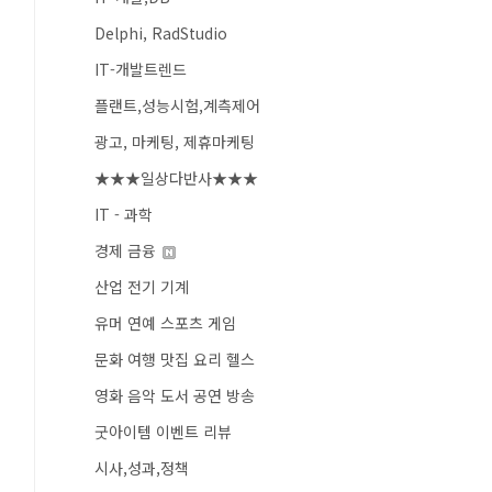
Delphi, RadStudio
IT-개발트렌드
플랜트,성능시험,계측제어
광고, 마케팅, 제휴마케팅
★★★일상다반사★★★
IT - 과학
경제 금융
산업 전기 기계
유머 연예 스포츠 게임
문화 여행 맛집 요리 헬스
영화 음악 도서 공연 방송
굿아이템 이벤트 리뷰
시사,성과,정책