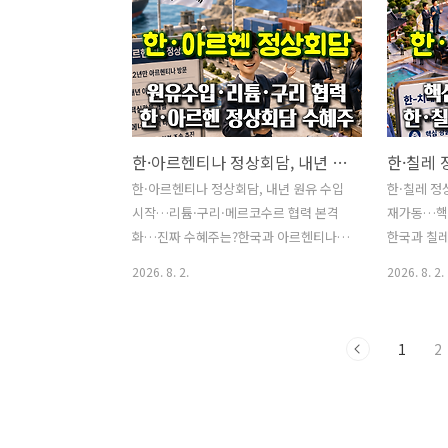
장 구조 변화와 전략적 시사점’ 보고서에
나 취미를 
서 주목해야 할 부분도 단순한 배터리 수
다.이러한 
요 증가가 아닙니다.미국 ESS 시장의 경
바로 파이어
쟁 기준이 저렴한 가격에서 벗어나 ▲미
히 젊은 나
국 현지 생산 ▲부품 원산지 ▲비중국 공
미하지 않습
급망 ▲안전성 ▲납기 ▲설치 및 유지보
생활을 유지
한·아르헨티나 정상회담, 내년 원유 수입 시작…리튬·구리·메르코수르 협력 본격화…진짜 수혜주는?
수 대응 능력으로 이동하고 있다는 점입
련해, 생계
니다.이 변화는 LG에너지솔루션과 삼성
해야 하는 
한·아르헨티나 정상회담, 내년 원유 수입
한·칠레 정상
SDI 같은 배터리 기업뿐 아니라 효성중공
그러나 파이
시작…리튬·구리·메르코수르 협력 본격
재가동…핵
업·LS ELECTRIC·산일전기·HD현대일렉
면 가능한 
화…진짜 수혜주는?한국과 아르헨티나가
한국과 칠레
트릭·일진전기와 같은 변압기 및 전력기
과 큰 차이
원유와 리튬을 중심으로 에너지·핵심광
간 열리지 
2026. 8. 2.
2026. 8. 2.
기 ..
물 공급망 협력을 강화합니다.이재명 대
FTA 자유
통령은 2026년 7월 31일 아르헨티나 부
했습니다.이
에노스아이레스에서 하비에르 밀레이 대
품 교역을
1
2
통령과 정상회담을 열고, 2027년 아르헨
점에서 의미
티나산 원유 수입 개시와 핵심광물 공급
구리·리튬·
망 협력 확대에 뜻을 모았습니다.대한민
련·배터리·
국 대통령의 아르헨티나 공식 방문은 22
연결하고, 