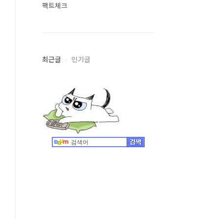
팩트체크
최근글
인기글